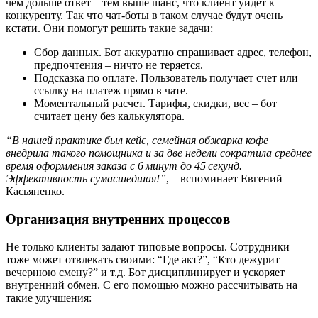
чем дольше ответ – тем выше шанс, что клиент уйдет к
конкуренту. Так что
чат-боты
в таком случае будут очень
кстати. Они помогут решить такие задачи:
Сбор данных. Бот аккуратно спрашивает адрес, телефон,
предпочтения – ничто не теряется.
Подсказка по оплате. Пользователь получает счет или
ссылку на платеж прямо в чате.
Моментальный расчет. Тарифы, скидки, вес – бот
считает цену без калькулятора.
“В нашей практике был кейс, семейная обжарка кофе
внедрила такого помощника и за две недели сократила среднее
время оформления заказа с 6 минут до 45 секунд.
Эффективность сумасшедшая!”
, – вспоминает Евгений
Касьяненко.
Организация внутренних процессов
Не только клиенты задают типовые вопросы. Сотрудники
тоже может отвлекать своими: “Где акт?”, “Кто дежурит
вечернюю смену?” и т.д. Бот дисциплинирует и ускоряет
внутренний обмен. С его помощью можно рассчитывать на
такие улучшения: