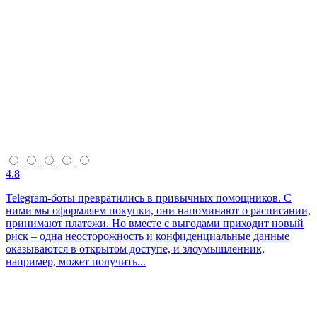
4.8
Telegram‑боты превратились в привычных помощников. С
ними мы оформляем покупки, они напоминают о расписании,
принимают платежи. Но вместе с выгодами приходит новый
риск – одна неосторожность и конфиденциальные данные
оказываются в открытом доступе, и злоумышленник,
например, может получить...