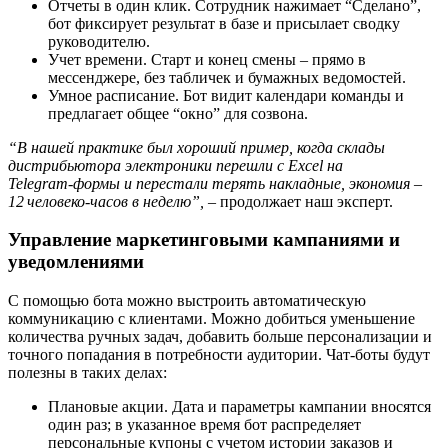
Отчеты в один клик. Сотрудник нажимает “Сделано”,
бот фиксирует результат в базе и присылает сводку
руководителю.
Учет времени. Старт и конец смены – прямо в
мессенджере, без табличек и бумажных ведомостей.
Умное расписание. Бот видит календари команды и
предлагает общее “окно” для созвона.
“В нашей практике был хороший пример, когда склады
дистрибьютора электроники перешли с Excel на
Telegram‑формы и перестали терять накладные, экономия –
12 человеко‑часов в неделю”,
– продолжает наш эксперт.
Управление маркетинговыми кампаниями и
уведомлениями
С помощью бота можно выстроить автоматическую
коммуникацию с клиентами. Можно добиться уменьшение
количества ручных задач, добавить больше персонализации и
точного попадания в потребности аудитории. Чат-боты будут
полезны в таких делах:
Плановые акции. Дата и параметры кампании вносятся
один раз; в указанное время бот распределяет
персональные купоны с учетом истории заказов и