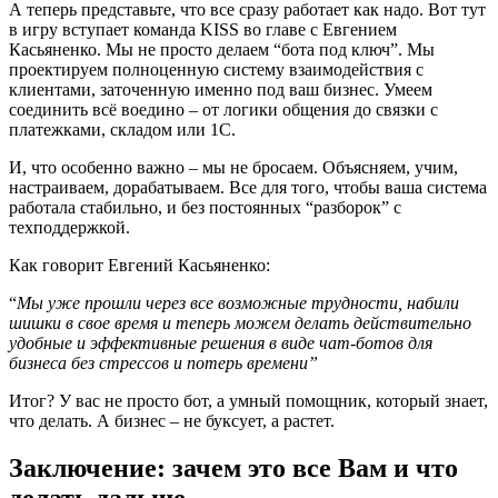
А теперь представьте, что все сразу работает как надо. Вот тут
в игру вступает команда KISS во главе с Евгением
Касьяненко. Мы не просто делаем “бота под ключ”. Мы
проектируем полноценную систему взаимодействия с
клиентами, заточенную именно под ваш бизнес. Умеем
соединить всё воедино – от логики общения до связки с
платежками, складом или 1С.
И, что особенно важно – мы не бросаем. Объясняем, учим,
настраиваем, дорабатываем. Все для того, чтобы ваша система
работала стабильно, и без постоянных “разборок” с
техподдержкой.
Как говорит Евгений Касьяненко:
“
Мы уже прошли через все возможные трудности, набили
шишки в свое время и теперь можем делать действительно
удобные и эффективные решения в виде чат-ботов для
бизнеса без стрессов и потерь времени”
Итог? У вас не просто бот, а умный помощник, который знает,
что делать. А бизнес – не буксует, а растет.
Заключение: зачем это все Вам и что
делать дальше