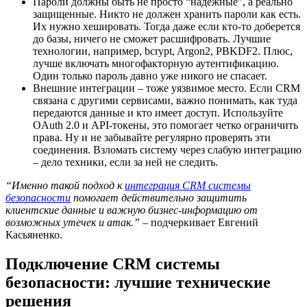
Пароли должны быть не просто “надежные”, а реально
защищенные. Никто не должен хранить пароли как есть.
Их нужно хешировать. Тогда даже если кто-то доберется
до базы, ничего не сможет расшифровать. Лучшие
технологии, например, bcrypt, Argon2, PBKDF2. Плюс,
лучше включать многофакторную аутентификацию.
Один только пароль давно уже никого не спасает.
Внешние интеграции – тоже уязвимое место. Если CRM
связана с другими сервисами, важно понимать, как туда
передаются данные и кто имеет доступ. Используйте
OAuth 2.0 и API-токены, это помогает четко ограничить
права. Ну и не забывайте регулярно проверять эти
соединения. Взломать систему через слабую интеграцию
– дело техники, если за ней не следить.
“Именно такой подход к
интеграция CRM системы
безопасности
помогает действительно защитить
клиентские данные и важную бизнес-информацию от
возможных утечек и атак.”
– подчеркивает Евгений
Касьяненко.
Подключение CRM системы
безопасности: лучшие технические
решения