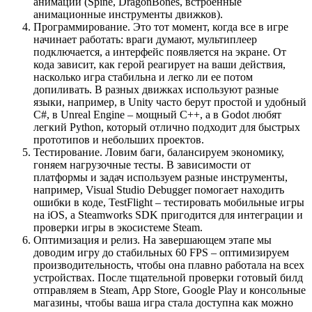
анимации (Spine, DragonBones, встроенные
анимационные инструменты движков).
Программирование. Это тот момент, когда все в игре
начинает работать: враги думают, мультиплеер
подключается, а интерфейс появляется на экране. От
кода зависит, как герой реагирует на ваши действия,
насколько игра стабильна и легко ли ее потом
допиливать. В разных движках используют разные
языки, например, в Unity часто берут простой и удобный
C#, в Unreal Engine – мощный C++, а в Godot любят
легкий Python, который отлично подходит для быстрых
прототипов и небольших проектов.
Тестирование. Ловим баги, балансируем экономику,
гоняем нагрузочные тесты. В зависимости от
платформы и задач используем разные инструменты,
например, Visual Studio Debugger помогает находить
ошибки в коде, TestFlight – тестировать мобильные игры
на iOS, а Steamworks SDK пригодится для интеграции и
проверки игры в экосистеме Steam.
Оптимизация и релиз. На завершающем этапе мы
доводим игру до стабильных 60 FPS – оптимизируем
производительность, чтобы она плавно работала на всех
устройствах. После тщательной проверки готовый билд
отправляем в Steam, App Store, Google Play и консольные
магазины, чтобы ваша игра стала доступна как можно