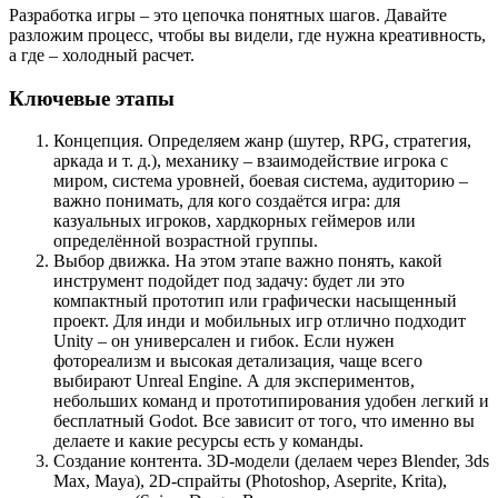
Разработка игры – это цепочка понятных шагов. Давайте
разложим процесс, чтобы вы видели, где нужна креативность,
а где – холодный расчет.
Ключевые этапы
Концепция. Определяем жанр (шутер, RPG, стратегия,
аркада и т. д.), механику – взаимодействие игрока с
миром, система уровней, боевая система, аудиторию –
важно понимать, для кого создаётся игра: для
казуальных игроков, хардкорных геймеров или
определённой возрастной группы.
Выбор движка. На этом этапе важно понять, какой
инструмент подойдет под задачу: будет ли это
компактный прототип или графически насыщенный
проект. Для инди и мобильных игр отлично подходит
Unity – он универсален и гибок. Если нужен
фотореализм и высокая детализация, чаще всего
выбирают Unreal Engine. А для экспериментов,
небольших команд и прототипирования удобен легкий и
бесплатный Godot. Все зависит от того, что именно вы
делаете и какие ресурсы есть у команды.
Создание контента. 3D-модели (делаем через Blender, 3ds
Max, Maya), 2D-спрайты (Photoshop, Aseprite, Krita),