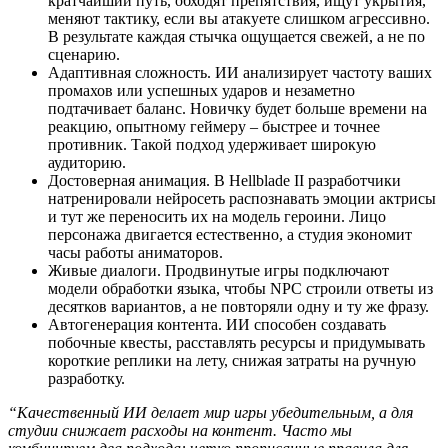
кратчайший путь, обходят препятствия, ищут укрытия,
меняют тактику, если вы атакуете слишком агрессивно.
В результате каждая стычка ощущается свежей, а не по
сценарию.
Адаптивная сложность. ИИ анализирует частоту ваших
промахов или успешных ударов и незаметно
подтачивает баланс. Новичку будет больше времени на
реакцию, опытному геймеру – быстрее и точнее
противник. Такой подход удерживает широкую
аудиторию.
Достоверная анимация. В Hellblade II разработчики
натренировали нейросеть распознавать эмоции актрисы
и тут же переносить их на модель героини. Лицо
персонажа двигается естественно, а студия экономит
часы работы аниматоров.
Живые диалоги. Продвинутые игры подключают
модели обработки языка, чтобы NPC строили ответы из
десятков вариантов, а не повторяли одну и ту же фразу.
Автогенерация контента. ИИ способен создавать
побочные квесты, расставлять ресурсы и придумывать
короткие реплики на лету, снижая затраты на ручную
разработку.
“Качественный ИИ делает мир игры убедительным, а для
студии снижает расходы на контент. Часто мы