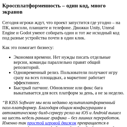
Кроссплатформенность – один код, много
экранов
Сегодня игроки ждут, что проект запустится где угодно – на
ПК, консоли, планшете и телефоне. Движки Unity, Unreal
Engine и Godot умеют собирать один и тот же исходный код
под разные устройства почти в один клик.
Как это помогает бизнесу:
Экономия времени. Нет нужды писать отдельные
версии, команды параллельно правят общий
репозиторий.
Одновременный релиз. Пользователи получают игру
сразу на всех площадках, а маркетинг работает
эффективнее.
Быстрый патчинг. Обновление или фикс бага
выкатывается для всех платформ за день, а не за неделю.
“В KISS Software мы вели недавно мультиплатформенный
пазл-платформер. Благодаря общим конфигурациям и
автоматическому билд-серверу релиз на iOS и Android вышел
на шесть недель раньше графика – без лишних переработок.
Именно так
простой игровой движок
превращается в