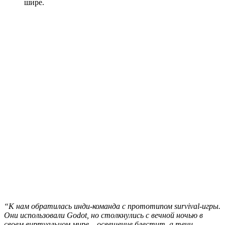
шире.
“К нам обратилась инди-команда с прототипом survival-игры.
Они использовали Godot, но столкнулись с вечной ночью в
своем виртуальном мире – освещение блестит, а тени