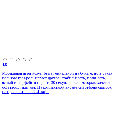
4.9
Мобильная игра может быть гениальной на бумаге, но в руках
пользователя роль играет другое: стабильность, плавность,
ясный интерфейс и первые 30 секунд, после которых хочется
остаться… или нет. На компактном экране смартфона ошибок
не прощают – любой лаг,...