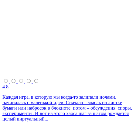
4.8
Каждая игра, в которую мы когда-то залипали ночами,
начиналась с маленькой идеи. Сначала – мысль на листке
бумаги или набросок в блокноте, потом – обсуждения, споры,
эксперименты. И вот из этого хаоса шаг за шагом рождается
целый виртуальный...