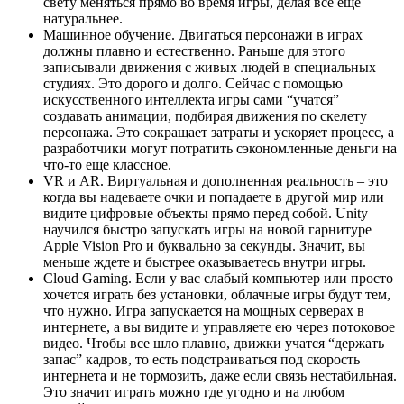
свету меняться прямо во время игры, делая все еще
натуральнее.
Машинное обучение. Двигаться персонажи в играх
должны плавно и естественно. Раньше для этого
записывали движения с живых людей в специальных
студиях. Это дорого и долго. Сейчас с помощью
искусственного интеллекта игры сами “учатся”
создавать анимации, подбирая движения по скелету
персонажа. Это сокращает затраты и ускоряет процесс, а
разработчики могут потратить сэкономленные деньги на
что-то еще классное.
VR и AR. Виртуальная и дополненная реальность – это
когда вы надеваете очки и попадаете в другой мир или
видите цифровые объекты прямо перед собой. Unity
научился быстро запускать игры на новой гарнитуре
Apple Vision Pro и буквально за секунды. Значит, вы
меньше ждете и быстрее оказываетесь внутри игры.
Cloud Gaming. Если у вас слабый компьютер или просто
хочется играть без установки, облачные игры будут тем,
что нужно. Игра запускается на мощных серверах в
интернете, а вы видите и управляете ею через потоковое
видео. Чтобы все шло плавно, движки учатся “держать
запас” кадров, то есть подстраиваться под скорость
интернета и не тормозить, даже если связь нестабильная.
Это значит играть можно где угодно и на любом