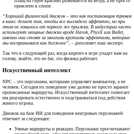
плащ на герое красиво развивается на ветру, а не просто
приклеен к спине.
“Хороший физический движок – это как постановщик трюков
в кино: делает так, чтобы все выглядело эффектно, но при
этом не ломалось от первого же прыжка. В индустрии часто
используют мощные движки вроде Havok, PhysX или Bullet,
именно они стоят за многими крутыми эффектами, которые
мы воспринимаем как должное”
, – дополняет наш эксперт.
Так что в следующий раз, когда кирпич в игре упадет вам на
голову, знайте, это не баг, это физика работает.
Искусственный интеллект
NPC – это персонажи, которыми управляет компьютер, а не
человек. Сегодня их поведение уже далеко не просто заранее
прописанные маршруты. Искусственный интеллект помогает
им реагировать естественно и подстраиваться под действия
живого игрока.
Движок на базе ИИ для поведения неигровых персонажей
отвечает за следующее:
Умные маршруты и реакции. Персонажи просчитывают