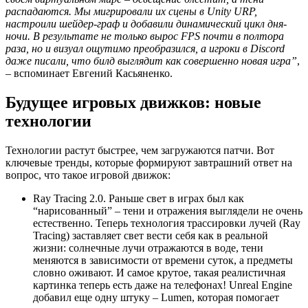
распадаются. Мы мигрировали их сцены в Unity URP,
настроили шейдер-граф и добавили динамический цикл дня-
ночи. В результате не только вырос FPS почти в полтора
раза, но и визуал ощутимо преобразился, а игроки в Discord
даже писали, что билд выглядит как совершенно новая игра”
,
– вспоминает Евгений Касьяненко.
Будущее игровых движков: новые
технологии
Технологии растут быстрее, чем загружаются патчи. Вот
ключевые тренды, которые формируют завтрашний ответ на
вопрос, что такое игровой движок:
Ray Tracing 2.0. Раньше свет в играх был как
“нарисованный” – тени и отражения выглядели не очень
естественно. Теперь технология трассировки лучей (Ray
Tracing) заставляет свет вести себя как в реальной
жизни: солнечные лучи отражаются в воде, тени
меняются в зависимости от времени суток, а предметы
словно оживают. И самое крутое, такая реалистичная
картинка теперь есть даже на телефонах! Unreal Engine
добавил еще одну штуку – Lumen, которая помогает