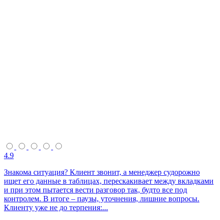
4.9
Знакома ситуация? Клиент звонит, а менеджер судорожно
ищет его данные в таблицах, перескакивает между вкладками
и при этом пытается вести разговор так, будто все под
контролем. В итоге – паузы, уточнения, лишние вопросы.
Клиенту уже не до терпения:...