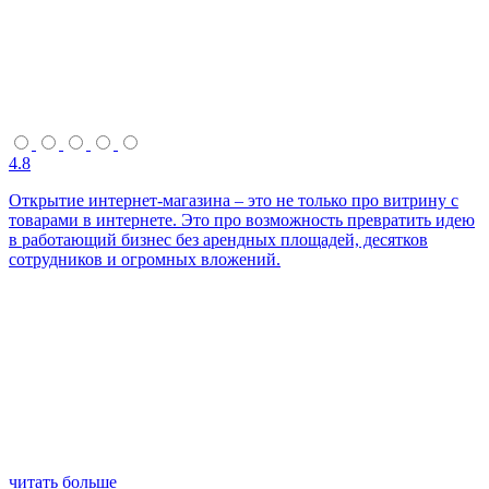
4.8
Открытие интернет-магазина – это не только про витрину с
товарами в интернете. Это про возможность превратить идею
в работающий бизнес без арендных площадей, десятков
сотрудников и огромных вложений.
читать больше