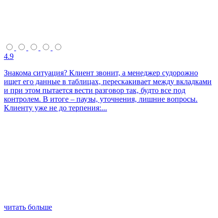
4.9
Знакома ситуация? Клиент звонит, а менеджер судорожно
ищет его данные в таблицах, перескакивает между вкладками
и при этом пытается вести разговор так, будто все под
контролем. В итоге – паузы, уточнения, лишние вопросы.
Клиенту уже не до терпения:...
читать больше