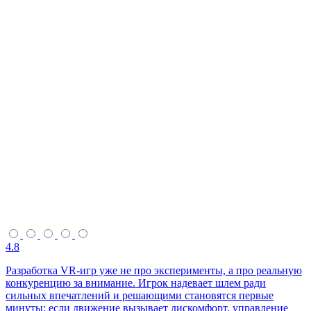
4.8
Разработка VR-игр уже не про эксперименты, а про реальную
конкуренцию за внимание. Игрок надевает шлем ради
сильных впечатлений и решающими становятся первые
минуты: если движение вызывает дискомфорт, управление