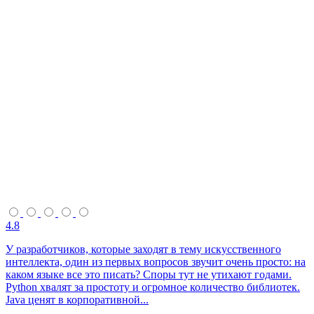
4.8
У разработчиков, которые заходят в тему искусственного
интеллекта, один из первых вопросов звучит очень просто: на
каком языке все это писать? Споры тут не утихают годами.
Python хвалят за простоту и огромное количество библиотек.
Java ценят в корпоративной...