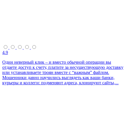
4.9
Один неверный клик – и вместо обычной операции вы
отдаете доступ к счету, платите за несуществующую доставку
или устанавливаете троян вместе с “важным” файлом.
Мошенники давно научились выглядеть как ваши банки,
курьеры и коллеги: подменяют адреса, клонируют сайты,...