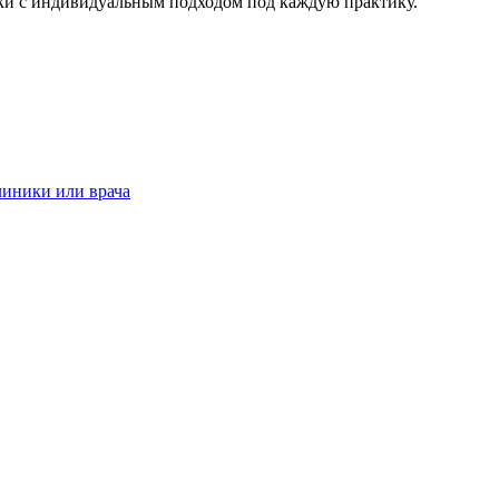
ки с индивидуальным подходом под каждую практику.
клиники или врача