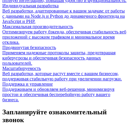
полную интеграцию, повышая удобство и функциональность.
Индивидуальная разработка
Веб разработки, адаптированные к вашим задачам: от работы
с данными на Node.js и Python до динамичного фронтенда на
JavaScript и PHP.
Максимальная производительность
Оптимизируем работу бэкенда, обеспечивая стабильность веб
приложений с высоким трафиком и минимальное время
отклика.
Продвинутая безопасность
Применяем надежные протоколы защиты, предотвращая
киберугрозы и обеспечивая безопасность данных
пользователей.
Масштабируемость
Веб разработки, которые растут вместе с вашим бизнесом,
поддерживая стабильную работу при увеличении нагрузки.
Поддержка и управление
Поддерживаем и обновляем веб-решения, минимизируя
простои и обеспечивая бесперебойную работу вашего
бизнеса.
Запланируйте ознакомительный
звонок