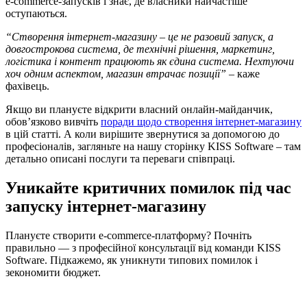
e-commerce-запусків і знає, де власники найчастіше
оступаються.
“Створення інтернет-магазину – це не разовий запуск, а
довгострокова система, де технічні рішення, маркетинг,
логістика і контент працюють як єдина система. Нехтуючи
хоч одним аспектом, магазин втрачає позиції”
– каже
фахівець.
Якщо ви плануєте відкрити власний онлайн-майданчик,
обов’язково вивчіть
поради щодо створення інтернет-магазину
в цій статті. А коли вирішите звернутися за допомогою до
професіоналів, загляньте на нашу сторінку KISS Software – там
детально описані послуги та переваги співпраці.
Уникайте критичних помилок під час
запуску інтернет-магазину
Плануєте створити e-commerce-платформу? Почніть
правильно — з професійної консультації від команди KISS
Software. Підкажемо, як уникнути типових помилок і
зекономити бюджет.