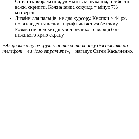
Стисніть зображення, увімкніть кешування, приберіть
важкі скрипти. Кожна зайва секунда = мінус 7%
конверсії.
Дизайн для пальців, не для курсору. Кнопки ≥ 44 px,
поля введення великі, шрифт читається без зуму.
Розмістіть основні дії в зоні великого пальця біля
нижнього краю екрану.
«Якщо клієнту не зручно натискати кнопку для покупки на
телефоні – ви його втратите»,
– нагадує Євген Касьяненко.