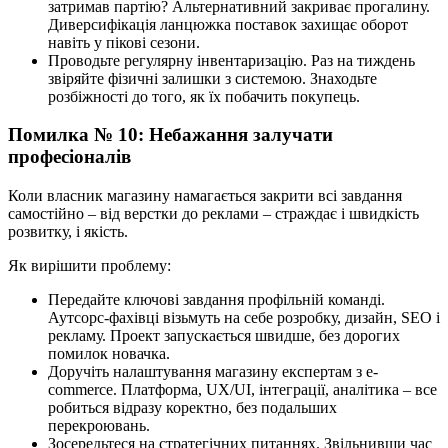
затримав партію? Альтернативний закриває прогалину.
Диверсифікація ланцюжка поставок захищає оборот
навіть у пікові сезони.
Проводьте регулярну інвентаризацію. Раз на тиждень
звіряйте фізичні залишки з системою. Знаходьте
розбіжності до того, як їх побачить покупець.
Помилка № 10: Небажання залучати
професіоналів
Коли власник магазину намагається закрити всі завдання
самостійно – від верстки до реклами – страждає і швидкість
розвитку, і якість.
Як вирішити проблему:
Передайте ключові завдання профільній команді.
Аутсорс-фахівці візьмуть на себе розробку, дизайн, SEO і
рекламу. Проект запускається швидше, без дорогих
помилок новачка.
Доручіть налаштування магазину експертам з e-
commerce. Платформа, UX/UI, інтеграції, аналітика – все
робиться відразу коректно, без подальших
перекроювань.
Зосередьтеся на стратегічних питаннях. Звільнивши час