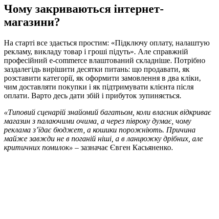
Чому закриваються інтернет-
магазини?
На старті все здається простим: «Підключу оплату, налаштую
рекламу, викладу товар і гроші підуть». Але справжній
професійний e-commerce влаштований складніше. Потрібно
заздалегідь вирішити десятки питань: що продавати, як
розставити категорії, як оформити замовлення в два кліки,
чим доставляти покупки і як підтримувати клієнта після
оплати. Варто десь дати збій і прибуток зупиняється.
«Типовий сценарій знайомий багатьом, коли власник відкриває
магазин з палаючими очима, а через півроку думає, чому
реклама з’їдає бюджет, а кошики порожніють. Причина
майже завжди не в поганій ніші, а в ланцюжку дрібних, але
критичних помилок»
– зазначає Євген Касьяненко.