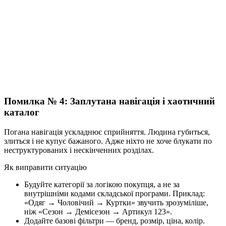
Помилка № 4: Заплутана навігація і хаотичний
каталог
Погана навігація ускладнює сприйняття. Людина губиться,
злиться і не купує бажаного. Адже ніхто не хоче блукати по
неструктурованих і нескінченних розділах.
Як виправити ситуацію
Будуйте категорії за логікою покупця, а не за
внутрішніми кодами складської програми. Приклад:
«Одяг → Чоловічий → Куртки» звучить зрозуміліше,
ніж «Сезон → Демісезон → Артикул 123».
Додайте базові фільтри — бренд, розмір, ціна, колір.