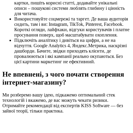
картки, пишіть корисні статті, додавайте унікальні
описи – пошукові системи люблять глибину і цінність
для читача.
Використовуйте соцмережі та таргет. Де ваша аудиторія
сидить, там і ви: Instagram, TikTok, Pinterest, Facebook.
Короткі огляди, лайфхаки, відгуки користувачів і платне
просування поверх, щоб масштабувати охоплення.
Підключіть аналітику і дивіться на цифри, а не на
відчуття. Google Analytics 4, Яндекс.Метрика, наскрізні
дашборди. Бачите, звідки приходять клієнти, де
провалюються і які кампанії реально окупаються. Без
цієї картини маркетинг не ефективний.
Не впевнені, з чого почати створення
інтернет-магазину?
Ми розберемо вашу ідею, підкажемо оптимальний стек
технологій і вкажемо, де вас можуть чекати ризики.
Отримайте рекомендації від експертів KISS Software — без
зайвої теорії, тільки практика.