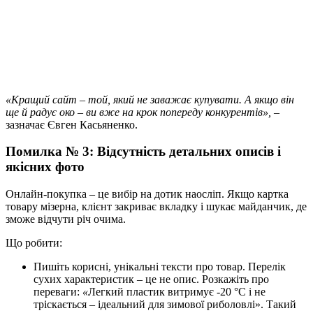
«Кращий сайт – той, який не заважає купувати. А якщо він
ще й радує око – ви вже на крок попереду конкурентів»,
–
зазначає Євген Касьяненко.
Помилка № 3: Відсутність детальних описів і
якісних фото
Онлайн-покупка – це вибір на дотик наосліп. Якщо картка
товару мізерна, клієнт закриває вкладку і шукає майданчик, де
зможе відчути річ очима.
Що робити:
Пишіть корисні, унікальні тексти про товар. Перелік
сухих характеристик – це не опис. Розкажіть про
переваги:
«
Легкий пластик витримує -20 °C і не
тріскається – ідеальний для зимової риболовлі». Такий