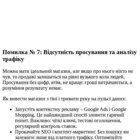
Помилка № 7: Відсутність просування та аналізу
трафіку
Можна мати ідеальний магазин, але якщо про нього ніхто не
чув, то продажі залишаться на рівні вузького кола людей.
Просування без цифр, втім, не краще: гроші витрачаються, а
розуміння результату немає.
Як вивести магазин з тіні і тримати руку на пульсі даних:
Запустіть контекстну рекламу – Google Ads і Google
Shopping. Це найшвидший спосіб зловити гарячий
попит. Важливо: чіткі ключі, тестові оголошення,
регулярний контроль ставок.
Прокачайте SEO і контент-маркетинг. Без пошуку ви
залежите лише від платного трафіку. Оптимізуйте