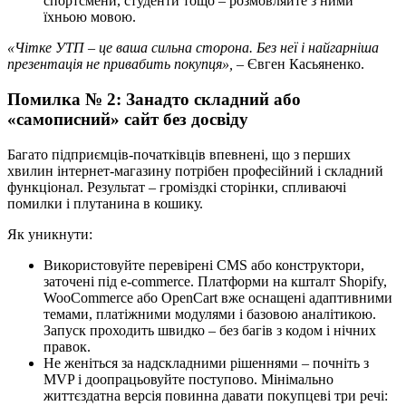
спортсмени, студенти тощо – розмовляйте з ними
їхньою мовою.
«Чітке УТП – це ваша сильна сторона. Без неї і найгарніша
презентація не привабить покупця»,
– Євген Касьяненко.
Помилка № 2: Занадто складний або
«самописний» сайт без досвіду
Багато підприємців-початківців впевнені, що з перших
хвилин інтернет-магазину потрібен професійний і складний
функціонал. Результат – громіздкі сторінки, спливаючі
помилки і плутанина в кошику.
Як уникнути:
Використовуйте перевірені CMS або конструктори,
заточені під e-commerce. Платформи на кшталт Shopify,
WooCommerce або OpenCart вже оснащені адаптивними
темами, платіжними модулями і базовою аналітикою.
Запуск проходить швидко – без багів з кодом і нічних
правок.
Не женіться за надскладними рішеннями – почніть з
MVP і доопрацьовуйте поступово. Мінімально
життєздатна версія повинна давати покупцеві три речі: