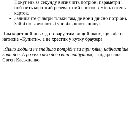
Покупець за секунду відзначить потрібні параметри і
побачить короткий релевантний список замість сотень
карток.
Залишайте фільтри тільки там, де вони дійсно потрібні.
Зайві поля лякають і уповільнюють пошук.
Чим коротший шлях до товару, тим вищий шанс, що клієнт
натисне «Купити», а не хрестик у кутку браузера.
«Якщо людина не знайшла потрібне за три кліки, найчастіше
вона йде. А разом з нею йде і ваш прибуток»
, – підкреслює
Євген Касьяненко.