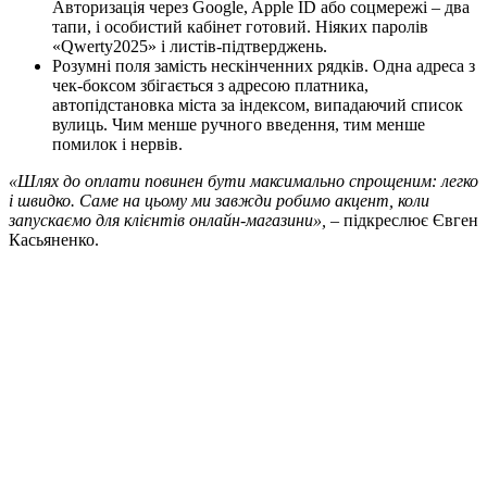
Авторизація через Google, Apple ID або соцмережі – два
тапи, і особистий кабінет готовий. Ніяких паролів
«Qwerty2025» і листів-підтверджень.
Розумні поля замість нескінченних рядків. Одна адреса з
чек-боксом збігається з адресою платника,
автопідстановка міста за індексом, випадаючий список
вулиць. Чим менше ручного введення, тим менше
помилок і нервів.
«Шлях до оплати повинен бути максимально спрощеним: легко
і швидко. Саме на цьому ми завжди робимо акцент, коли
запускаємо для клієнтів онлайн-магазини»,
– підкреслює Євген
Касьяненко.