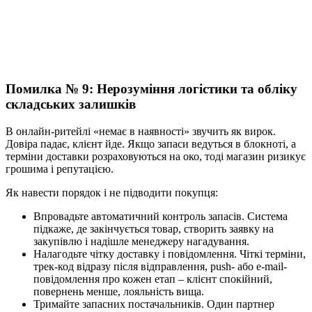
Помилка № 9: Нерозуміння логістики та обліку
складських залишків
В онлайн-ритейлі «немає в наявності» звучить як вирок.
Довіра падає, клієнт йде. Якщо запаси ведуться в блокноті, а
терміни доставки розраховуються на око, тоді магазин ризикує
грошима і репутацією.
Як навести порядок і не підводити покупця:
Впровадьте автоматичний контроль запасів. Система
підкаже, де закінчується товар, створить заявку на
закупівлю і надішле менеджеру нагадування.
Налагодьте чітку доставку і повідомлення. Чіткі терміни,
трек-код відразу після відправлення, push- або e-mail-
повідомлення про кожен етап – клієнт спокійний,
повернень менше, лояльність вища.
Тримайте запасних постачальників. Один партнер