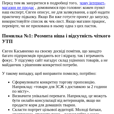
Перед тим як зануритися в подробиці того,
чому інтернет-
магазин не продає
, домовимося про головне: кожен пункт
наш експерт, Євген описує, не для залякування, а щоб надати
практичну підказку. Якщо Ви вже готуєте проект до запуску,
використовуйте список як чек-лист. Якщо магазин працює,
перевірте, чи не прихована в ньому одна з цих пасток.
Помилка №1: Розмита ніша і відсутність чіткого
УТП
Євген Касьяненко на своєму досвіді помітив, що занадто
багато підприємців продають все і відразу, так і втрачають
фокус. У підсумку сайт нагадує склад уцінених товарів, а не
майданчик з рішенням конкретної потреби.
У такому випадку, щоб виправити помилку, потрібно:
Сформулювати конкретну торгову пропозицію.
Наприклад: «товари для ЗСЖ з доставкою за 2 години
по місту».
Визначити унікальні переваги. Наприклад, це можуть
бути онлайн-консультації від ветеринарів, якщо ви
продаєте корм для домашніх тварин.
Скласти портрет цільової аудиторії. Молоді батьки,