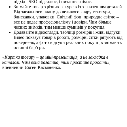
підхід і SEO підсилює, і питання знімає.
Знімайте товар з різних ракурсів із зазначенням деталей.
Від загального плану до великого кадру текстури,
блискавки, упаковки. Світлий фон, природне світло –
все це додає професіоналізму і довіри. Чим більше
чесних знімків, тим менше сумнівів у покупця.
Додавайте відеоогляди, таблиці розмірів і живі відгуки.
Відео показує товар в роботі, розмірні сітки рятують від
повернень, а фото-відгуки реальних покупців знімають
останні бар’єри.
«Картка товару – це міні-презентація, а не закладка в
каталозі. Чим вона багатша, тим простіше продати»,
–
впевнений Євген Касьяненко.