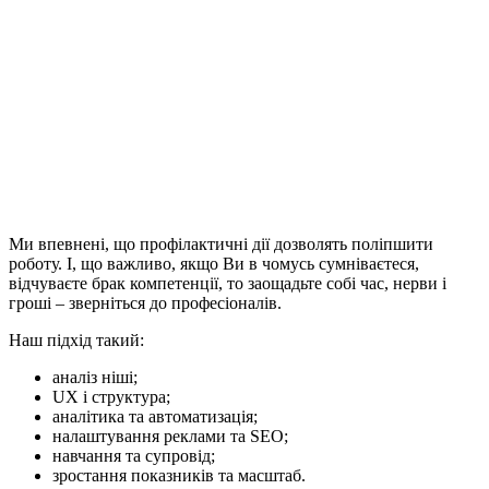
Ми впевнені, що профілактичні дії дозволять поліпшити
роботу. І, що важливо, якщо Ви в чомусь сумніваєтеся,
відчуваєте брак компетенції, то заощадьте собі час, нерви і
гроші – зверніться до професіоналів.
Наш підхід такий:
аналіз ніші;
UX і структура;
аналітика та автоматизація;
налаштування реклами та SEO;
навчання та супровід;
зростання показників та масштаб.