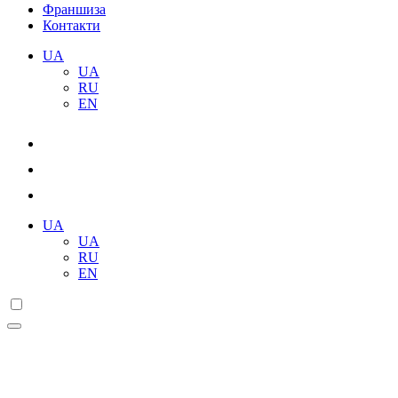
Франшиза
Контакти
UA
UA
RU
EN
UA
UA
RU
EN