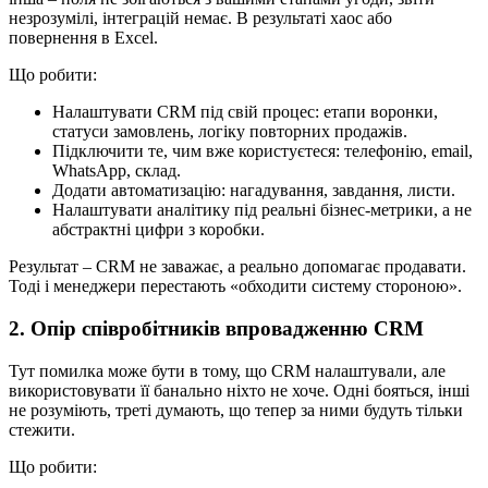
незрозумілі, інтеграцій немає. В результаті хаос або
повернення в Excel.
Що робити:
Налаштувати CRM під свій процес: етапи воронки,
статуси замовлень, логіку повторних продажів.
Підключити те, чим вже користуєтеся: телефонію, email,
WhatsApp, склад.
Додати автоматизацію: нагадування, завдання, листи.
Налаштувати аналітику під реальні бізнес-метрики, а не
абстрактні цифри з коробки.
Результат – CRM не заважає, а реально допомагає продавати.
Тоді і менеджери перестають «обходити систему стороною».
2. Опір співробітників впровадженню CRM
Тут помилка може бути в тому, що CRM налаштували, але
використовувати її банально ніхто не хоче. Одні бояться, інші
не розуміють, треті думають, що тепер за ними будуть тільки
стежити.
Що робити: