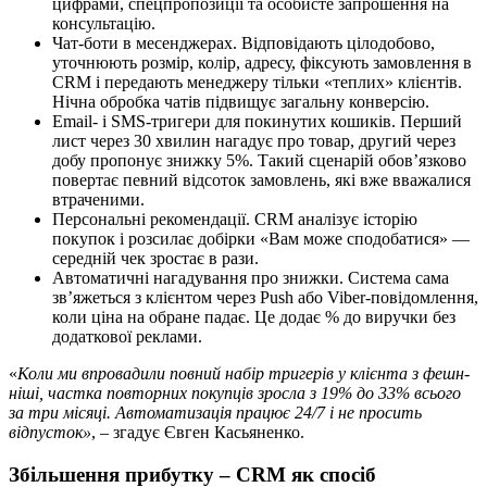
цифрами, спецпропозиції та особисте запрошення на
консультацію.
Чат-боти в месенджерах. Відповідають цілодобово,
уточнюють розмір, колір, адресу, фіксують замовлення в
CRM і передають менеджеру тільки «теплих» клієнтів.
Нічна обробка чатів підвищує загальну конверсію.
Email- і SMS-тригери для покинутих кошиків. Перший
лист через 30 хвилин нагадує про товар, другий через
добу пропонує знижку 5%. Такий сценарій обов’язково
повертає певний відсоток замовлень, які вже вважалися
втраченими.
Персональні рекомендації. CRM аналізує історію
покупок і розсилає добірки «Вам може сподобатися» —
середній чек зростає в рази.
Автоматичні нагадування про знижки. Система сама
зв’яжеться з клієнтом через Push або Viber-повідомлення,
коли ціна на обране падає. Це додає % до виручки без
додаткової реклами.
«
Коли ми впровадили повний набір тригерів у клієнта з фешн-
ніші, частка повторних покупців зросла з 19% до 33% всього
за три місяці. Автоматизація працює 24/7 і не просить
відпусток»
, – згадує Євген Касьяненко.
Збільшення прибутку – CRM як спосіб