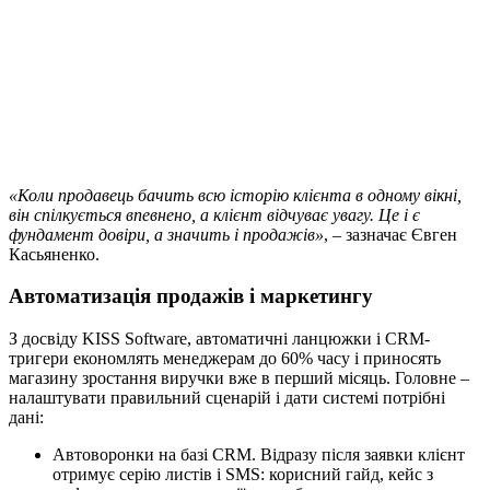
«Коли продавець бачить всю історію клієнта в одному вікні,
він спілкується впевнено, а клієнт відчуває увагу. Це і є
фундамент довіри, а значить і продажів»
, – зазначає Євген
Касьяненко.
Автоматизація продажів і маркетингу
З досвіду KISS Software, автоматичні ланцюжки і CRM-
тригери економлять менеджерам до 60% часу і приносять
магазину зростання виручки вже в перший місяць. Головне –
налаштувати правильний сценарій і дати системі потрібні
дані:
Автоворонки на базі CRM. Відразу після заявки клієнт
отримує серію листів і SMS: корисний гайд, кейс з