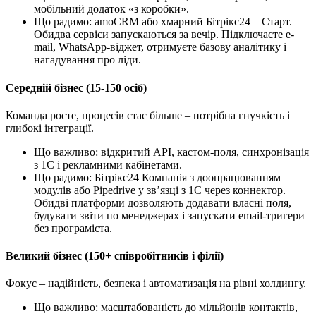
мобільний додаток «з коробки».
Що радимо: amoCRM або хмарний Бітрікс24 – Старт.
Обидва сервіси запускаються за вечір. Підключаєте e-
mail, WhatsApp-віджет, отримуєте базову аналітику і
нагадування про ліди.
Середній бізнес (15-150 осіб)
Команда росте, процесів стає більше – потрібна гнучкість і
глибокі інтеграції.
Що важливо: відкритий API, кастом-поля, синхронізація
з 1С і рекламними кабінетами.
Що радимо: Бітрікс24 Компанія з доопрацюванням
модулів або Pipedrive у зв’язці з 1С через коннектор.
Обидві платформи дозволяють додавати власні поля,
будувати звіти по менеджерах і запускати email-тригери
без програміста.
Великий бізнес (150+ співробітників і філії)
Фокус – надійність, безпека і автоматизація на рівні холдингу.
Що важливо: масштабованість до мільйонів контактів,