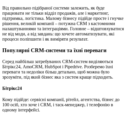
Від правильно підібраної системи залежить, як буде
працювати не тільки відділ продажів, але і маркетинг,
підтримка, логістика. Малому бізнесу підійде просте і гнучке
рішення, великій компанії – потужна CRM з кастомними
налаштуваннями та інтеграціями. Головне – відштовхуватися
не від моди, а від завдань: що хочете автоматизувати, які
процеси поліпшити і як виміряти результат.
Популярні CRM-системи та їхні переваги
Серед найбільш затребуваних CRM-систем виділяються
Бітрікс24, AmoCRM, HubSpot і Pipedrive. Розберемо їхні
переваги та недоліки більш детально, щоб можна було
зрозуміти, під який бізнес яка з систем краще підходить.
Бітрікс24
Кому підійде: сервісні компанії, рітейл, агентства, бізнес до
100 осіб, хто хоче і CRM, і таск-менеджер, і телефонію в
одному інтерфейсі.