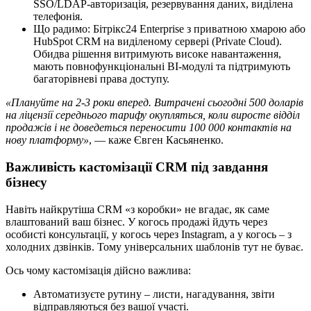
SSO/LDAP-авторизація, резервування даних, виділена
телефонія.
Що радимо: Бітрікс24 Enterprise з приватною хмарою або
HubSpot CRM на виділеному сервері (Private Cloud).
Обидва рішення витримують високе навантаження,
мають повнофункціональні BI-модулі та підтримують
багаторівневі права доступу.
«Плануйте на 2-3 роки вперед. Витрачені сьогодні 500 доларів
на ліцензії середнього тарифу окупляться, коли виросте відділ
продажів і не доведеться переносити 100 000 контактів на
нову платформу»
, — каже Євген Касьяненко.
Важливість кастомізації CRM під завдання
бізнесу
Навіть найкрутіша CRM «з коробки» не вгадає, як саме
влаштований ваш бізнес. У когось продажі йдуть через
особисті консультації, у когось через Instagram, а у когось – з
холодних дзвінків. Тому універсальних шаблонів тут не буває.
Ось чому кастомізація дійсно важлива:
Автоматизуєте рутину – листи, нагадування, звіти
відправляються без вашої участі.