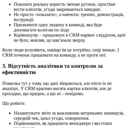
Показати реальну користь: менше рутини, простіше
вести клієнтів, угоди закриваються швидше.
Не просто «показати», а навчити: тренінг, демонстрація,
інструкції.
Призначити одну людину в команді, яка буде
допомагати колегам по ходу.
Керівництву – працювати в CRM нарівні з відділом, щоб
не було, мовляв, це нав’язали зверху.
Коли люди розуміють, навіщо їм це потрібно, опір зникає. І
CRM починає працювати на команду, а не проти неї.
3. Відсутність аналітики та контролю за
ефективністю
Помилка тут у тому, що дані збираються, але ніхто їх не
аналізує. У CRM красиво висять картки клієнтів, але де
просадки, що працює, а що ні – невідомо.
Що робити:
Налаштувати звіти за важливими метриками: конверсія,
середній чек, цикл угоди, повернення.
Порівнювати, як працюють менеджери і які етапи