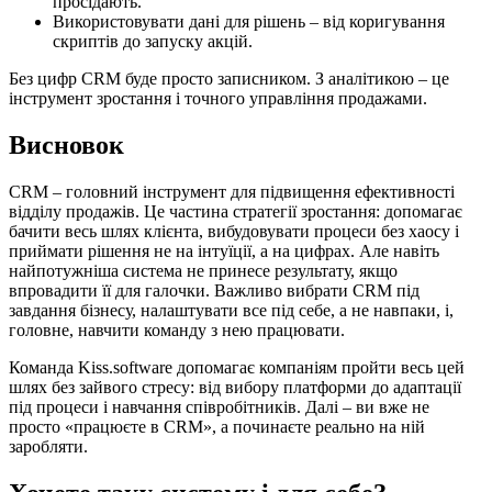
просідають.
Використовувати дані для рішень – від коригування
скриптів до запуску акцій.
Без цифр CRM буде просто записником. З аналітикою – це
інструмент зростання і точного управління продажами.
Висновок
CRM – головний інструмент для підвищення ефективності
відділу продажів. Це частина стратегії зростання: допомагає
бачити весь шлях клієнта, вибудовувати процеси без хаосу і
приймати рішення не на інтуїції, а на цифрах. Але навіть
найпотужніша система не принесе результату, якщо
впровадити її для галочки. Важливо вибрати CRM під
завдання бізнесу, налаштувати все під себе, а не навпаки, і,
головне, навчити команду з нею працювати.
Команда Kiss.software допомагає компаніям пройти весь цей
шлях без зайвого стресу: від вибору платформи до адаптації
під процеси і навчання співробітників. Далі – ви вже не
просто «працюєте в CRM», а починаєте реально на ній
заробляти.