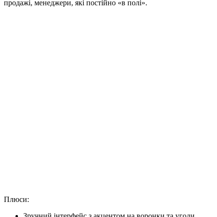
продажі, менеджери, які постійно «в полі».
Плюси:
Зручний інтерфейс з акцентом на воронки та угоди.