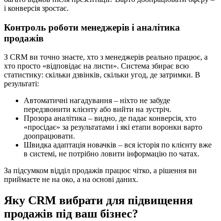
і конверсія зростає.
Контроль роботи менеджерів і аналітика
продажів
З CRM ви точно знаєте, хто з менеджерів реально працює, а
хто просто «відповідає на листи». Система збирає всю
статистику: скільки дзвінків, скільки угод, де затримки. В
результаті:
Автоматичні нагадування – ніхто не забуде
передзвонити клієнту або вийти на зустріч.
Прозора аналітика – видно, де падає конверсія, хто
«просідає» за результатами і які етапи воронки варто
доопрацювати.
Швидка адаптація новачків – вся історія по клієнту вже
в системі, не потрібно ловити інформацію по чатах.
За підсумком відділ продажів працює чітко, а рішення ви
приймаєте не на око, а на основі даних.
Яку CRM вибрати для підвищення
продажів під ваш бізнес?