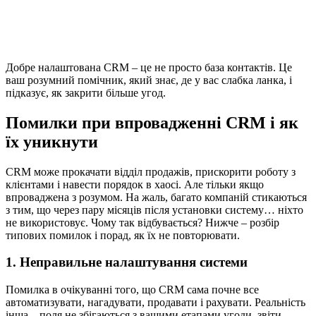
Добре налаштована CRM – це не просто база контактів. Це
ваш розумний помічник, який знає, де у вас слабка ланка, і
підказує, як закрити більше угод.
Помилки при впровадженні CRM і як
їх уникнути
CRM може прокачати відділ продажів, прискорити роботу з
клієнтами і навести порядок в хаосі. Але тільки якщо
впроваджена з розумом. На жаль, багато компаній стикаються
з тим, що через пару місяців після установки систему… ніхто
не використовує. Чому так відбувається? Нижче – розбір
типових помилок і порад, як їх не повторювати.
1. Неправильне налаштування системи
Помилка в очікуванні того, що CRM сама почне все
автоматизувати, нагадувати, продавати і рахувати. Реальність
інша – поля не збігаються з вашими етапами угоди, звіти