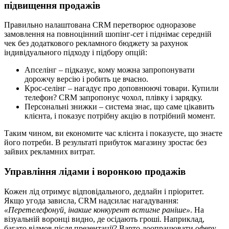
підвищення продажів
Правильно налаштована CRM перетворює одноразове
замовлення на повноцінний шопінг-сет і піднімає середній
чек без додаткового рекламного бюджету за рахунок
індивідуального підходу і підбору опцій:
Апселінг – підказує, кому можна запропонувати
дорожчу версію і робить це вчасно.
Крос-селінг – нагадує про доповнюючі товари. Купили
телефон? CRM запропонує чохол, плівку і зарядку.
Персональні знижки – система знає, що саме цікавить
клієнта, і показує потрібну акцію в потрібний момент.
Таким чином, ви економите час клієнта і показуєте, що знаєте
його потреби. В результаті прибуток магазину зростає без
зайвих рекламних витрат.
Управління лідами і воронкою продажів
Кожен лід отримує відповідального, дедлайн і пріоритет.
Якщо угода зависла, CRM надсилає нагадування:
«Перетелефонуй, інакше конкурент встигне раніше»
. На
візуальній воронці видно, де осідають гроші. Наприклад,
багато відмов після презентації? Варто доопрацювати оферу –