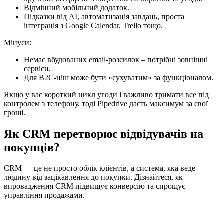
Відмінний мобільний додаток.
Підказки від AI, автоматизація завдань, проста
інтеграція з Google Calendar, Trello тощо.
Мінуси:
Немає вбудованих email-розсилок – потрібні зовнішні
сервіси.
Для B2C-ніш може бути «сухуватим» за функціоналом.
Якщо у вас короткий цикл угоди і важливо тримати все під
контролем з телефону, тоді Pipedrive дасть максимум за свої
гроші.
Як CRM перетворює відвідувачів на
покупців?
CRM — це не просто облік клієнтів, а система, яка веде
людину від зацікавлення до покупки. Дізнайтеся, як
впровадження CRM підвищує конверсію та спрощує
управління продажами.