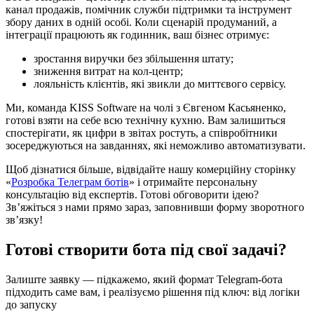
канал продажів, помічник служби підтримки та інструмент
збору даних в одній особі. Коли сценарій продуманий, а
інтеграції працюють як годинник, ваш бізнес отримує:
зростання виручки без збільшення штату;
зниження витрат на кол-центр;
лояльність клієнтів, які звикли до миттєвого сервісу.
Ми, команда KISS Software на чолі з Євгеном Касьяненко,
готові взяти на себе всю технічну кухню. Вам залишиться
спостерігати, як цифри в звітах ростуть, а співробітники
зосереджуються на завданнях, які неможливо автоматизувати.
Щоб дізнатися більше, відвідайте нашу комерційну сторінку
«
Розробка Телеграм ботів
» і отримайте персональну
консультацію від експертів. Готові обговорити ідею?
Зв’яжіться з нами прямо зараз, заповнивши форму зворотного
зв’язку!
Готові створити бота під свої задачі?
Залиште заявку — підкажемо, який формат Telegram-бота
підходить саме вам, і реалізуємо рішення під ключ: від логіки
до запуску