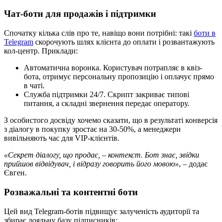
Чат-боти для продажів і підтримки
Спочатку кілька слів про те, навіщо вони потрібні: такі
боти в
Telegram
скорочують шлях клієнта до оплати і розвантажують
кол-центр. Приклади:
Автоматична воронка. Користувач потрапляє в квіз-
бота, отримує персональну пропозицію і оплачує прямо
в чаті.
Служба підтримки 24/7. Скрипт закриває типові
питання, а складні звернення передає оператору.
З особистого досвіду хочемо сказати, що в результаті конверсія
з діалогу в покупку зростає на 30-50%, а менеджери
вивільняють час для VIP-клієнтів.
«Секрет діалогу, що продає, – контекст. Бот знає, звідки
прийшов відвідувач, і відразу говорить його мовою»
, – додає
Євген.
Розважальні та контентні боти
Цей вид Telegram-ботів підвищує залученість аудиторії та
збирає лояльну базу підписників: