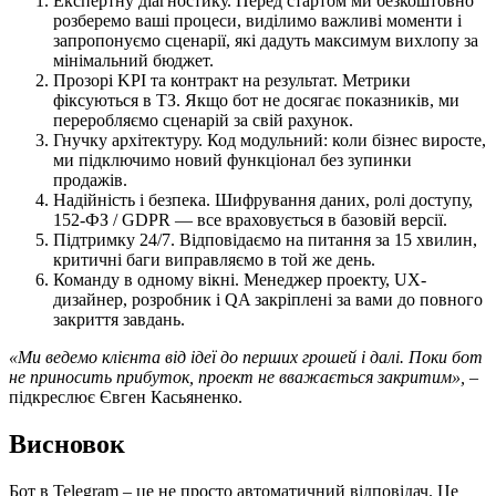
Експертну діагностику. Перед стартом ми безкоштовно
розберемо ваші процеси, виділимо важливі моменти і
запропонуємо сценарії, які дадуть максимум вихлопу за
мінімальний бюджет.
Прозорі KPI та контракт на результат. Метрики
фіксуються в ТЗ. Якщо бот не досягає показників, ми
переробляємо сценарій за свій рахунок.
Гнучку архітектуру. Код модульний: коли бізнес виросте,
ми підключимо новий функціонал без зупинки
продажів.
Надійність і безпека. Шифрування даних, ролі доступу,
152-ФЗ / GDPR — все враховується в базовій версії.
Підтримку 24/7. Відповідаємо на питання за 15 хвилин,
критичні баги виправляємо в той же день.
Команду в одному вікні. Менеджер проекту, UX-
дизайнер, розробник і QA закріплені за вами до повного
закриття завдань.
«Ми ведемо клієнта від ідеї до перших грошей і далі. Поки бот
не приносить прибуток, проект не вважається закритим»,
–
підкреслює Євген Касьяненко.
Висновок
Бот в Telegram – це не просто автоматичний відповідач. Це