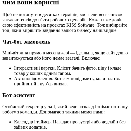
чим вони корисні
Щоб не потонути в десятках термінів, ми звели весь список
чат-асистентів до п’яти робочих сценаріїв. Кожен вже довів
свою ефективність на проектах KISS Software. Тож вибирайте
той, який вирішить завдання вашого бізнесу найшвидше.
Чат-бот замовлень
Міні-вітрина прямо в месенджері — ідеальна, якщо сайт довго
завантажується або його немає взагалі. Включає:
Інтерактивні картки. Клієнт бачить фото, ціну і кладе
товар у кошик одним тапом.
Автоповідомлення. Бот сам повідомить, коли платіж
прийнятий і кур’єр виїхав.
Бот-асистент
Особистий секретар у чаті, який веде розклад і знімає поточну
роботу з команди. Допомагає з такими моментами:
Календар і таймер. Нагадає про зустріч або дедлайн без
зайвих додатків.