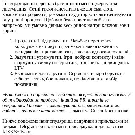
Телеграм давно перестав бути просто месенджером для
листування. Сотні тисяч асистентів вже допомагають
компаніям продавати, розважати аудиторію та автоматизувати
внутрішні процеси. Щоб вам було простіше вибрати
напрямок, ми умовно ділимо весь ринок на три ключові зони
користі:
Продавати і підтримувати. Чат-бот перетворює
відвідувача на покупця, знімаючи навантаження з
менеджерів і прискорюючи діалог до одного-двох кліків.
Залучати і утримувати. Ігри, добірки контенту і квізи
формують звичку повертатися, а значить – підвищують
LTV.
Економити час на рутині. Сервісні сценарії беруть на
себе логістику, бронювання, повідомлення та збір
показників.
«Боти можна порівняти з відділами всередині вашого бізнесу:
один відповідає за продажі, інший за PR, третій за
операційку. Головне – налаштувати їх спілкуватися між
собою і з вашими системами»
, – коментує Євген Касьяненко.
Нижче покажемо найпопулярніші напрямки з прикладами за
видами Telegram-ботів, які ми впроваджували для клієнтів
KISS Software.