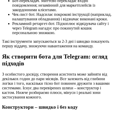
Бот-перекладач. Миттєво перекладає вхідні
повідомлення; незамінний для маркетплейсів із
закордонними клієнтами.
Чек-лист бот. Надсилає покрокові інструкції (наприклад,
налаштування обладнання) і відзначає виконані кроки.
Рекламний ретаргет-бот. Підхоплює відвідувача сайту і
через Telegram нагадує про покинутий кошик
персональною знижкою.
Такі інструменти запускаються за 2-3 дні і швидко показують
першу віддачу, знижуючи навантаження на команду.
Як створити бота для Telegram: огляд
підходів
З особистого досвіду, створення асистента може зайняти від
декількох годин до пари місяців. Все залежить від глибини
логіки і того, наскільки тісно бот повинен дружити з вашими
системами. Існує два перевірених шляхи – конструктор і
кастом. Нижче розбираємо плюси, мінуси і реальні зони
застосування кожного.
Конструктори – швидко і без коду