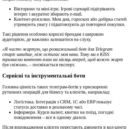
Вікторини та міні-ігри. Ігрові сценарії підігрівають
інтерес і акуратно збирають e-mail.
Контент-розсилки. Мем дня, гороскоп або добірка статей
утримують увагу і підштовхують до повторної покупки.
Такі рішення особливо корисні брендам з широкою
аудиторією, де важливо залишатися на слуху.
«Я часто жартую, що розважальний бот для Telegram
старіє швидше, ніж остигає моя кава. Тому ми в KISS
тримаємо контент-план на місяць вперед, щоб кожен жарт
був свіжим»
, – посміхається експерт.
Сервісні та інструментальні боти
Головна цінність таких телеграм-ботів у прискоренні
рутинних операцій для бізнесу та клієнтів, наприклад:
Логістика. Інтеграція з CRM, 1С або ERP показує
статуси доставки в реальному часі.
Інформери. Курси валют, квитки на поїзд, погодні
повідомлення – все в одному діалозі.
Після впровадження клієнти перестають дзвонити в кол-центр