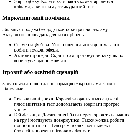
Збір фідбеку. Колеги залишають коментарі двома
кліками, а ви отримуєте акуратний звіт.
Маркетинговий помічник
Збільшує продажі без додаткових витрат на рекламу.
Актуально впровадять для таких рішень:
Сегментація бази. Уточнюючі питання допомагають
робити точкові офери.
Активні тригери. Скрипт сам пропонує знижку, якщо
користувач давно мовчить.
Ігровий або освітній сценарій
Залучає аудиторію і дає інформацію мікродозами. Сюди
відносимо:
Інтерактивні уроки. Короткі завдання в месенджері
плюс миттєвий тест допомагають зберігати прогрес
учням.
Гейміфікація. Досягнення і бали перетворюють навчання
на гру і мотивують повернутися. Також можна робити
повноцінні ігри в Телеграм, включаючи також і
блокчейн-проекти в ігровому форматі.