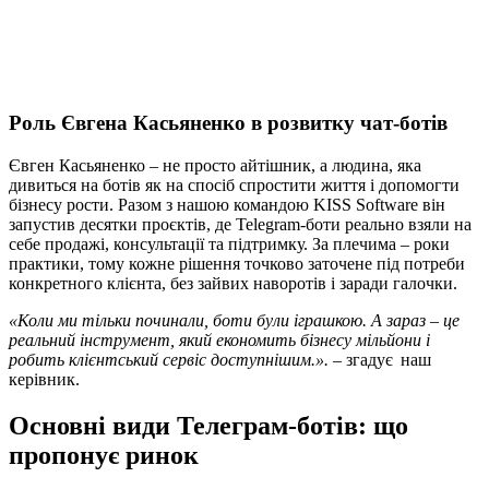
Роль Євгена Касьяненко в розвитку чат-ботів
Євген Касьяненко – не просто айтішник, а людина, яка
дивиться на ботів як на спосіб спростити життя і допомогти
бізнесу рости. Разом з нашою командою KISS Software він
запустив десятки проєктів, де Telegram-боти реально взяли на
себе продажі, консультації та підтримку. За плечима – роки
практики, тому кожне рішення точково заточене під потреби
конкретного клієнта, без зайвих наворотів і заради галочки.
«Коли ми тільки починали, боти були іграшкою. А зараз – це
реальний інструмент, який економить бізнесу мільйони і
робить клієнтський сервіс доступнішим.». –
згадує наш
керівник.
Основні види Телеграм-ботів: що
пропонує ринок