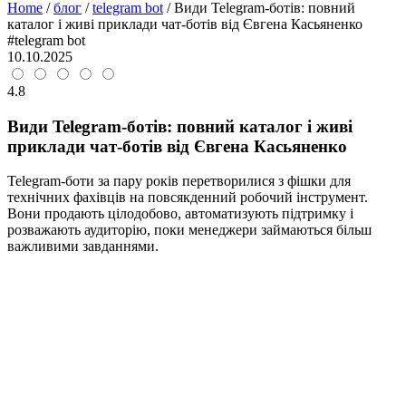
Home
/
блог
/
telegram bot
/
Види Telegram-ботів: повний
каталог і живі приклади чат-ботів від Євгена Касьяненко
#telegram bot
10.10.2025
4.8
Види Telegram-ботів: повний каталог і живі
приклади чат-ботів від Євгена Касьяненко
Telegram-боти за пару років перетворилися з фішки для
технічних фахівців на повсякденний робочий інструмент.
Вони продають цілодобово, автоматизують підтримку і
розважають аудиторію, поки менеджери займаються більш
важливими завданнями.