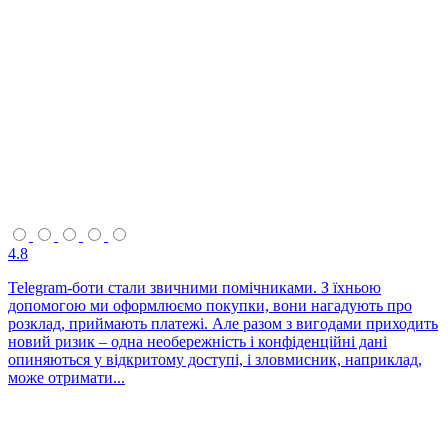
4.8
Telegram-боти стали звичними помічниками. З їхньою
допомогою ми оформлюємо покупки, вони нагадують про
розклад, приймають платежі. Але разом з вигодами приходить
новий ризик – одна необережність і конфіденційні дані
опиняються у відкритому доступі, і зловмисник, наприклад,
може отримати...