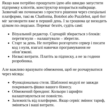
Якщо вам потрібно прощупати ідею або швидко запустити
підтримку клієнтів, конструктор впорається найкраще.
Зазвичай ми починаємо з простого рішення через спеціальні
платформи, такі як Chatforma, Botobot або Puzzlebot, щоб бот
міг заговорити вже в перший день. І за грошима це виходить
цілком по-людськи. Переваг безліч, судіть самі:
Візуальний редактор. Сценарій збирається з блоків:
перетягнули – налаштували – зберегли.
Старт за день. Не потрібно розгортати сервер і писати
код з нуля, взагалі навички програмування не
обов’язкові.
Низькі витрати. Платіть за підписку, а не за години
розробника.
Але важливо врахувати обмеження, щоб не розчаруватися
через місяць:
Функціональна стеля. Шаблонні модулі не завжди
покривають фішки вашого бізнесу.
Обмежений брендинг. Кольори і шрифти
налаштовуються не повністю.
Залежність від платформи. Якщо сервіс змінює тариф,
зміняться і ваші витрати.