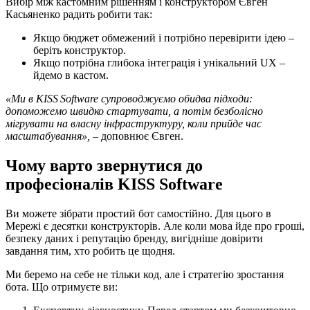
Вибір між кастомним рішенням і конструктором Євген
Касьяненко радить робити так:
Якщо бюджет обмежений і потрібно перевірити ідею –
беріть конструктор.
Якщо потрібна глибока інтеграція і унікальний UX –
йдемо в кастом.
«Ми в KISS Software супроводжуємо обидва підходи:
допоможемо швидко стартувати, а потім безболісно
мігрувати на власну інфраструктуру, коли прийде час
масштабування»,
– доповнює Євген.
Чому варто звернутися до
професіоналів KISS Software
Ви можете зібрати простий бот самостійно. Для цього в
Мережі є десятки конструкторів. Але коли мова йде про гроші,
безпеку даних і репутацію бренду, вигідніше довірити
завдання тим, хто робить це щодня.
Ми беремо на себе не тільки код, але і стратегію зростання
бота. Що отримуєте ви: