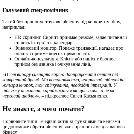
Галузевий спец-помічник
Такий бот пропонує точкове рішення під конкретну нішу,
наприклад:
HR-скринінг. Скрипт приймає резюме, задає питання і
ставить інтерв’ю в календар.
Фінансовий монітор. Покаже транзакції, нагадає про
оплату і прийме внесок прямо в чаті.
Онлайн-консультація. Клієнт або пацієнт бронює
прийом без дзвінка і очікування лінії.
«Після вибору сценарію варто доопрацювати деталі під
конкретний бренд. Ми встановлюємо, наприклад, відповідні
кольори кнопок, тон спілкування, необхідні інтеграції. У
підсумку асистент сприймається як щось своє, а не як
черговий шаблон»,
– підкреслює Євген Касьяненко.
Не знаєте, з чого почати?
Порівняйте типи Telegram-ботів за функціями та кейсами —
це допоможе обрати рішення, яке спрацює саме для вашого
бізнесу