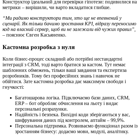
Конструктор ідеальний для перевірки гіпотези: подивилися на
метрики – вирішили, чи варто вкладатися глибше.
“Ми радимо конструктори тим, хто ще не впевнений у
сценарії. Як тільки бачимо зростання KPI, відразу переносимо
код на власний сервер, щоб ви не залежали від чужих правил”,
– пояснює Євген Касьяненко.
Кастомна розробка з нуля
Коли бізнес-процес складний або потрібні нестандартні
інтеграції з CRM, тоді варто братися за кастом. Тут немає
шаблонних обмежень, тільки ваші завдання та експертиза
розробників. Тому без професійних знань і навичок не
обійтися. Зате кастомна розробка дає максимум свободи і
гнучкості:
Багатошарова логіка. Підключаємо бази даних, CRM,
ERP – бот обробляє обчислення на льоту і видає
персональні розрахунки.
Надійність і безпека. Вихідні коди зберігаються у вас,
шифрування даних під контролем, аптайм – 99,9%.
Персональна підтримка. Розвиваємо функціонал разом із
зростанням бізнесу: додаємо мови, модулі, аналітику.