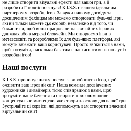
не лише створити візуальні ефекти для вашої гри, а й
розробити її повністю з нуля! К.І.S.S. є вашим ідеальним
партнером у розробці ігор. Завдяки нашому досвіду та
досвідченим фахівцям ми можемо створювати будь-які ігри,
які ви тільки можете cj,s ezdbnb, незалежно від того, чи
бажаєте ви, щоб вони працювали на звичайних ігрових
движках або в мережі блокчейн. Ми створюємо ігри в
метавсесвіті та розробляємо їх для будь-яких платформ, які
можуть забажати ваші користувачі. Просто зв’яжіться з нами,
щоб зрозуміти, наскільки багатим є наш асортимент послуг із
розробки ігор!
Наші послуги
К.І.S.S. пропонує низку послуг із виробництва ігор, щоб
оживити ваш ігровий світ. Наша команда досвідчених
художників і дизайнерів тісно співпрацює з вами, щоб
зрозуміти ваше бачення та створити приголомшливе
концептуальне мистецтво, яке створить основу для вашої гри.
Зустрічайте ці сервіси, які допоможуть вам створити власний
віртуальний світ!