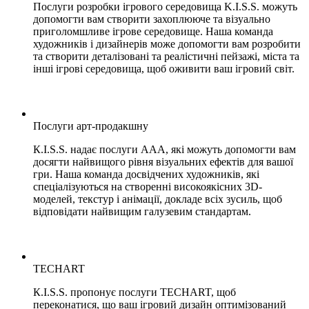
Послуги розробки ігрового середовища K.I.S.S. можуть
допомогти вам створити захоплююче та візуально
приголомшливе ігрове середовище. Наша команда
художників і дизайнерів може допомогти вам розробити
та створити деталізовані та реалістичні пейзажі, міста та
інші ігрові середовища, щоб оживити ваш ігровий світ.
Послуги арт-продакшну
К.І.S.S. надає послуги AAA, які можуть допомогти вам
досягти найвищого рівня візуальних ефектів для вашої
гри. Наша команда досвідчених художників, які
спеціалізуються на створенні високоякісних 3D-
моделей, текстур і анімації, докладе всіх зусиль, щоб
відповідати найвищим галузевим стандартам.
TECHART
К.І.S.S. пропонує послуги TECHART, щоб
переконатися, що ваш ігровий дизайн оптимізований