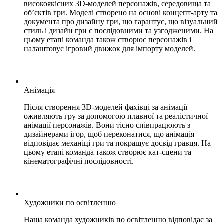
високоякісних 3D-моделей персонажів, середовища та
об’єктів гри. Моделі створено на основі концепт-арту та
документа про дизайну гри, що гарантує, що візуальний
стиль і дизайн гри є послідовними та узгодженими. На
цьому етапі команда також створює персонажів і
налаштовує ігровий движок для імпорту моделей.
Анімація
Після створення 3D-моделей фахівці за анімації
оживляють гру за допомогою плавної та реалістичної
анімації персонажів. Вони тісно співпрацюють з
дизайнерами ігор, щоб переконатися, що анімація
відповідає механіці гри та покращує досвід гравця. На
цьому етапі команда також створює кат-сцени та
кінематографічні послідовності.
Художники по освітленню
Наша команда художників по освітленню відповідає за