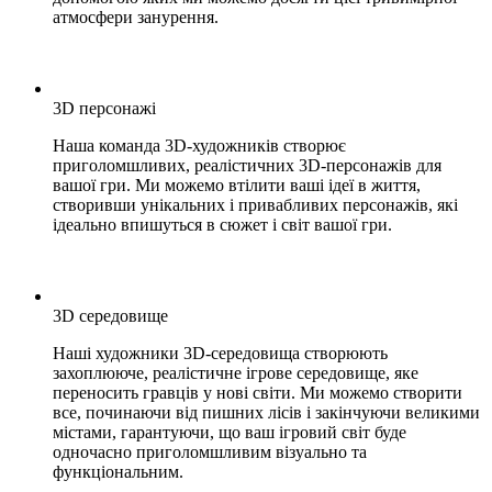
атмосфери занурення.
3D персонажі
Наша команда 3D-художників створює
приголомшливих, реалістичних 3D-персонажів для
вашої гри. Ми можемо втілити ваші ідеї в життя,
створивши унікальних і привабливих персонажів, які
ідеально впишуться в сюжет і світ вашої гри.
3D середовище
Наші художники 3D-середовища створюють
захоплююче, реалістичне ігрове середовище, яке
переносить гравців у нові світи. Ми можемо створити
все, починаючи від пишних лісів і закінчуючи великими
містами, гарантуючи, що ваш ігровий світ буде
одночасно приголомшливим візуально та
функціональним.