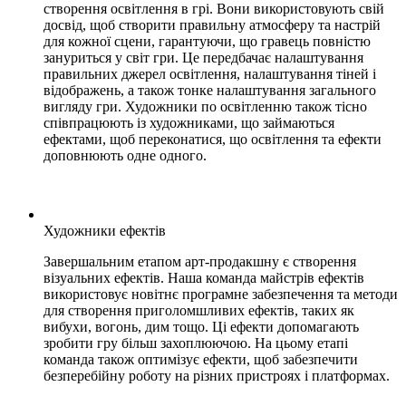
створення освітлення в грі. Вони використовують свій
досвід, щоб створити правильну атмосферу та настрій
для кожної сцени, гарантуючи, що гравець повністю
зануриться у світ гри. Це передбачає налаштування
правильних джерел освітлення, налаштування тіней і
відображень, а також тонке налаштування загального
вигляду гри. Художники по освітленню також тісно
співпрацюють із художниками, що займаються
ефектами, щоб переконатися, що освітлення та ефекти
доповнюють одне одного.
Художники ефектів
Завершальним етапом арт-продакшну є створення
візуальних ефектів. Наша команда майстрів ефектів
використовує новітнє програмне забезпечення та методи
для створення приголомшливих ефектів, таких як
вибухи, вогонь, дим тощо. Ці ефекти допомагають
зробити гру більш захоплюючою. На цьому етапі
команда також оптимізує ефекти, щоб забезпечити
безперебійну роботу на різних пристроях і платформах.