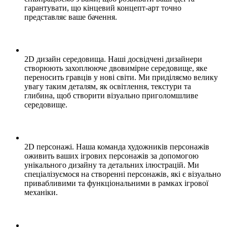
гарантувати, що кінцевий концепт-арт точно
представляє ваше бачення.
2D дизайн середовища. Наші досвідчені дизайнери
створюють захоплююче двовимірне середовище, яке
переносить гравців у нові світи. Ми приділяємо велику
увагу таким деталям, як освітлення, текстури та
глибина, щоб створити візуально приголомшливе
середовище.
2D персонажі. Наша команда художників персонажів
оживить ваших ігрових персонажів за допомогою
унікального дизайну та детальних ілюстрацій. Ми
спеціалізуємося на створенні персонажів, які є візуально
привабливими та функціональними в рамках ігрової
механіки.