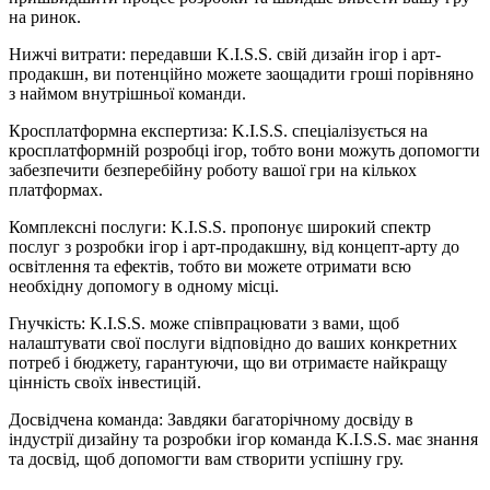
на ринок.
Нижчі витрати: передавши K.I.S.S. свій дизайн ігор і арт-
продакшн, ви потенційно можете заощадити гроші порівняно
з наймом внутрішньої команди.
Кросплатформна експертиза: K.I.S.S. спеціалізується на
кросплатформній розробці ігор, тобто вони можуть допомогти
забезпечити безперебійну роботу вашої гри на кількох
платформах.
Комплексні послуги: K.I.S.S. пропонує широкий спектр
послуг з розробки ігор і арт-продакшну, від концепт-арту до
освітлення та ефектів, тобто ви можете отримати всю
необхідну допомогу в одному місці.
Гнучкість: K.I.S.S. може співпрацювати з вами, щоб
налаштувати свої послуги відповідно до ваших конкретних
потреб і бюджету, гарантуючи, що ви отримаєте найкращу
цінність своїх інвестицій.
Досвідчена команда: Завдяки багаторічному досвіду в
індустрії дизайну та розробки ігор команда K.I.S.S. має знання
та досвід, щоб допомогти вам створити успішну гру.