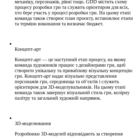
механіку, персонажів, рівні тощо. GDD містить схему
процесу розробки гри та служить орієнтиром для всіх,
хто бере участь у процесі розробки гри. На цьому етапі
команда також створює план проєкту, встановлює етапи
та терміни виконання та визначає бюджет.
Концепт-арт
Концепт-арт — це наступний етап процесу, на якому
команда художників працює з дизайнерами гри, щоб
створити унікальну та привабливу візуальну концепцію
гри. Концепт-арт надає візуальне представлення
персонажів гри, середовища та об’єктів і служить
орієнтиром для 3D-моделувальників. На цьому етапі
команда також завершує візуальний стиль гри, колірну
палітру та загальний художній напрямок.
3D-моделювання
Розробники 3D-моделей відповідають за створення