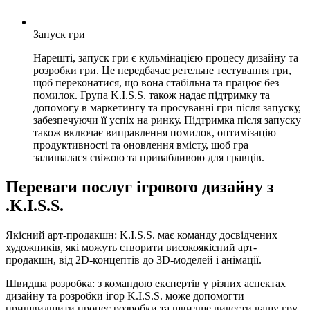
Запуск гри
Нарешті, запуск гри є кульмінацією процесу дизайну та
розробки гри. Це передбачає ретельне тестування гри,
щоб переконатися, що вона стабільна та працює без
помилок. Група K.I.S.S. також надає підтримку та
допомогу в маркетингу та просуванні гри після запуску,
забезпечуючи її успіх на ринку. Підтримка після запуску
також включає виправлення помилок, оптимізацію
продуктивності та оновлення вмісту, щоб гра
залишалася свіжою та привабливою для гравців.
Переваги послуг ігрового дизайну з
.K.I.S.S.
Якісний арт-продакшн: K.I.S.S. має команду досвідчених
художників, які можуть створити високоякісний арт-
продакшн, від 2D-концептів до 3D-моделей і анімації.
Швидша розробка: з командою експертів у різних аспектах
дизайну та розробки ігор K.I.S.S. може допомогти
пришвидшити процес розробки та швидше вивести вашу гру