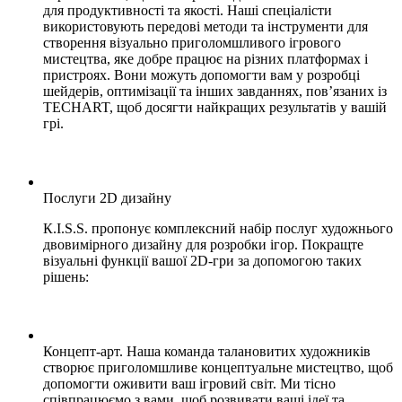
для продуктивності та якості. Наші спеціалісти
використовують передові методи та інструменти для
створення візуально приголомшливого ігрового
мистецтва, яке добре працює на різних платформах і
пристроях. Вони можуть допомогти вам у розробці
шейдерів, оптимізації та інших завданнях, пов’язаних із
TECHART, щоб досягти найкращих результатів у вашій
грі.
Послуги 2D дизайну
К.І.S.S. пропонує комплексний набір послуг художнього
двовимірного дизайну для розробки ігор. Покращте
візуальні функції вашої 2D-гри за допомогою таких
рішень:
Концепт-арт. Наша команда талановитих художників
створює приголомшливе концептуальне мистецтво, щоб
допомогти оживити ваш ігровий світ. Ми тісно
співпрацюємо з вами, щоб розвивати ваші ідеї та