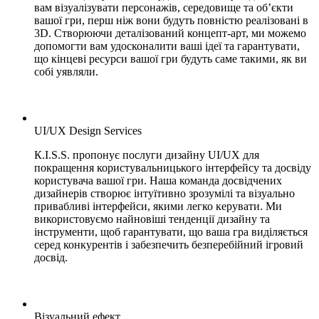
вам візуалізувати персонажів, середовище та об’єкти
вашої гри, перш ніж вони будуть повністю реалізовані в
3D. Створюючи деталізований концепт-арт, ми можемо
допомогти вам удосконалити ваші ідеї та гарантувати,
що кінцеві ресурси вашої гри будуть саме такими, як ви
собі уявляли.
UI/UX Design Services
К.І.S.S. пропонує послуги дизайну UI/UX для
покращення користувальницького інтерфейсу та досвіду
користувача вашої гри. Наша команда досвідчених
дизайнерів створює інтуїтивно зрозумілі та візуально
привабливі інтерфейси, якими легко керувати. Ми
використовуємо найновіші тенденції дизайну та
інструменти, щоб гарантувати, що ваша гра виділяється
серед конкурентів і забезпечить безперебійний ігровий
досвід.
Візуальний ефект