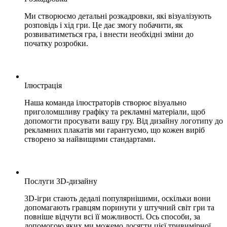
Ми створюємо детальні розкадровки, які візуалізують
розповідь і хід гри. Це дає змогу побачити, як
розвиватиметься гра, і внести необхідні зміни до
початку розробки.
Ілюстрація
Наша команда ілюстраторів створює візуально
приголомшливу графіку та рекламні матеріали, щоб
допомогти просувати вашу гру. Від дизайну логотипу до
рекламних плакатів ми гарантуємо, що кожен виріб
створено за найвищими стандартами.
Послуги 3D-дизайну
3D-ігри стають дедалі популярнішими, оскільки вони
допомагають гравцям поринути у штучний світ гри та
повніше відчути всі її можливості. Ось способи, за
допомогою яких ми можемо досягти цієї тривимірної