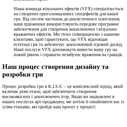
Наша команда візуальних ефектів (VFX) спеціалізується
на створенні приголомшливих спецефектів для вашої
гри. Від систем частинок до реалістичного освітлення,
наші художники використовують передове програмне
забезпечення для створення захоплюючих і візуально
вражаючих ефектів. Ми тісно співпрацюємо з нашими
клієнтами, щоб гарантувати, що VFX відповідає
естетиці гри та забезпечує захоплюючий ігровий досвід.
Наші послуги VFX допоможуть вивести вашу гру на
новий рівень і справити незабутнє враження на гравців.
Наш процес створення дизайну та
розробки гри
Процес розробки гри в K.I.S.S. – це комплексний підхід, який
включає різні етапи, щоб забезпечити створення
високоякісних і захоплюючих ігор. Якщо ви зацікавлені в
наших послугах арт-продакшну, ми хотіли б ознайомити вас із
усіма етапами, які пройде ваш проєкт у процесі: