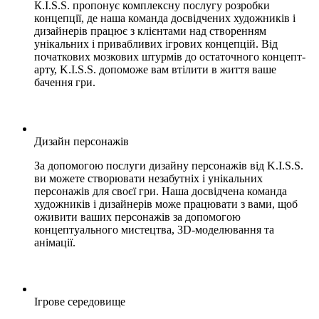
К.І.S.S. пропонує комплексну послугу розробки
концепції, де наша команда досвідчених художників і
дизайнерів працює з клієнтами над створенням
унікальних і привабливих ігрових концепцій. Від
початкових мозкових штурмів до остаточного концепт-
арту, K.I.S.S. допоможе вам втілити в життя ваше
бачення гри.
Дизайн персонажів
За допомогою послуги дизайну персонажів від K.I.S.S.
ви можете створювати незабутніх і унікальних
персонажів для своєї гри. Наша досвідчена команда
художників і дизайнерів може працювати з вами, щоб
оживити ваших персонажів за допомогою
концептуального мистецтва, 3D-моделювання та
анімації.
Ігрове середовище