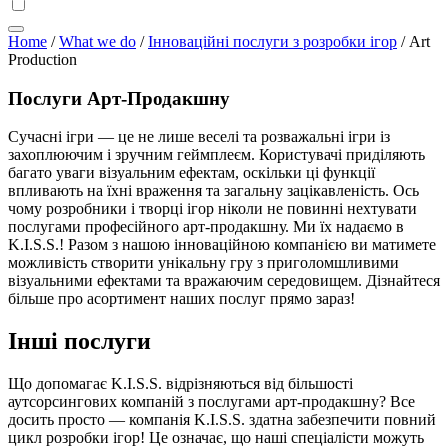
Home
/
What we do
/
Інноваційні послуги з розробки ігор
/
Art
Production
Послуги Арт-Продакшну
Сучасні ігри — це не лише веселі та розважальні ігри із
захоплюючим і зручним геймплеєм. Користувачі приділяють
багато уваги візуальним ефектам, оскільки ці функції
впливають на їхні враження та загальну зацікавленість. Ось
чому розробники і творці ігор ніколи не повинні нехтувати
послугами професійного арт-продакшну. Ми їх надаємо в
K.I.S.S.! Разом з нашою інноваційною компанією ви матимете
можливість створити унікальну гру з приголомшливими
візуальними ефектами та вражаючим середовищем. Дізнайтеся
більше про асортимент наших послуг прямо зараз!
Інші послуги
Що допомагає K.I.S.S. відрізняються від більшості
аутсорсингових компаній з послугами арт-продакшну? Все
досить просто — компанія K.I.S.S. здатна забезпечити повний
цикл розробки ігор! Це означає, що наші спеціалісти можуть