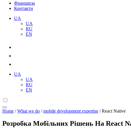
Франшиза
Контакти
UA
UA
RU
EN
UA
UA
RU
EN
Home
/
What we do
/
mobile development expertise
/
React Native
Розробка Мобільних Рішень На React Na