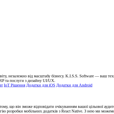
 світу, незалежно від масштабу бізнесу. K.I.S.S. Software — ваш 
P та послуги з дизайну UI/UX.
er
IoT Рішення
Додатки для iOS
Додатки для Android
ому, що він зможе відповідати очікуванням вашої цільової аудито
гію розробки мобільних додатків з React Native. З нею ми можем