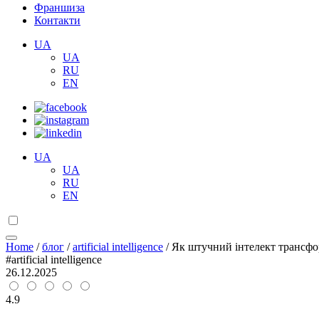
Франшиза
Контакти
UA
UA
RU
EN
UA
UA
RU
EN
Home
/
блог
/
artificial intelligence
/
Як штучний інтелект трансфор
#artificial intelligence
26.12.2025
4.9