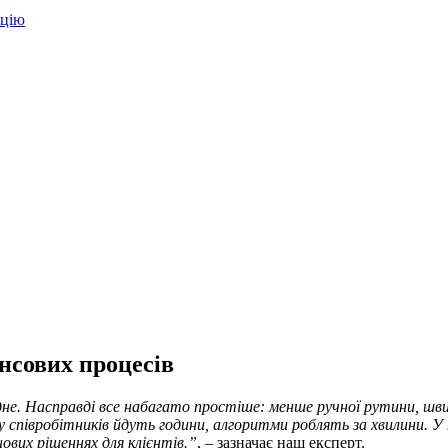
ацію
нсових процесів
дне. Насправді все набагато простіше: менше ручної рутини, шв
 у співробітників йдуть години, алгоритми роблять за хвилини. У п
ових рішеннях для клієнтів.”
, – зазначає наш експерт.