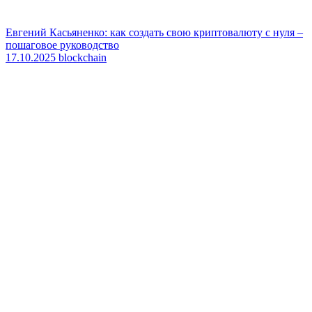
Евгений Касьяненко: как создать свою криптовалюту с нуля –
пошаговое руководство
17.10.2025
blockchain