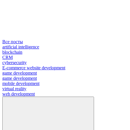
Все посты
artificial intelligence
blockchain
CRM
cybersecurity
E-commerce website development
game development
game development
mobile development
virtual reality
web development