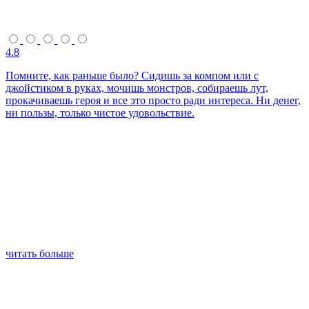
4.8
Помните, как раньше было? Сидишь за компом или с
джойстиком в руках, мочишь монстров, собираешь лут,
прокачиваешь героя и все это просто ради интереса. Ни денег,
ни пользы, только чистое удовольствие.
читать больше