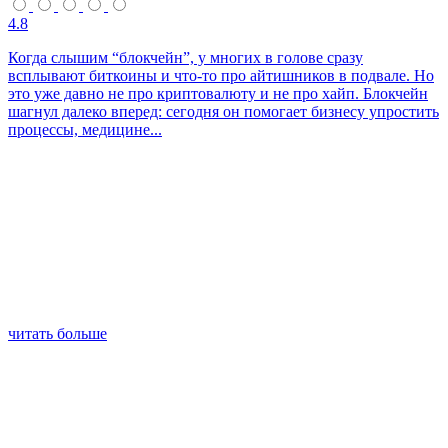
4.8
Когда слышим “блокчейн”, у многих в голове сразу
всплывают биткоины и что-то про айтишников в подвале. Но
это уже давно не про криптовалюту и не про хайп. Блокчейн
шагнул далеко вперед: сегодня он помогает бизнесу упростить
процессы, медицине...
читать больше