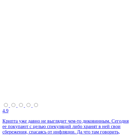
4.9
Крипта уже давно не выглядит чем-то диковинным. Сегодня
ее покупают с целью спекуляций либо хранят в ней свои
сбережения, спасаясь от инфляции. Да что там говорить,