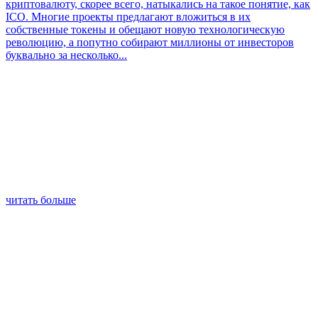
криптовалюту, скорее всего, натыкались на такое понятие, как
ICO. Многие проекты предлагают вложиться в их
собственные токены и обещают новую технологическую
революцию, а попутно собирают миллионы от инвесторов
буквально за несколько...
читать больше