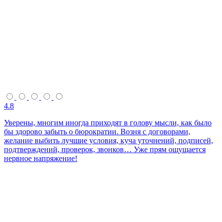
4.8
Уверены, многим иногда приходят в голову мысли, как было
бы здорово забыть о бюрократии. Возня с договорами,
желание выбить лучшие условия, куча уточнений, подписей,
подтверждений, проверок, звонков… Уже прям ощущается
нервное напряжение!