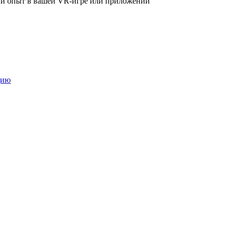
ий опыт в вашей VR-игре или приложении
цию