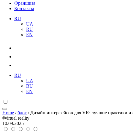
Франшиза
Контакты
RU
UA
RU
EN
RU
UA
RU
EN
Home
/
блог
/
Дизайн интерфейсов для VR: лучшие практики и 
#virtual reality
10.09.2025