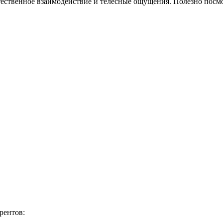
тественное взаимодействие и телесные ощущения. Полезно посмо
рентов: