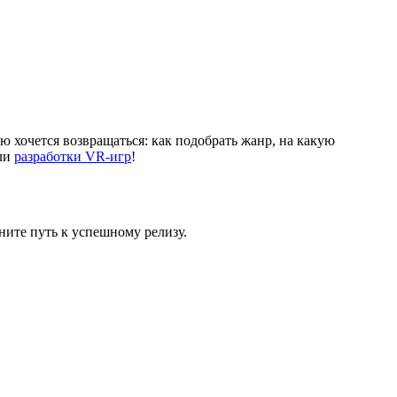
ую хочется возвращаться: как подобрать жанр, на какую
али
разработки VR-игр
!
ите путь к успешному релизу.