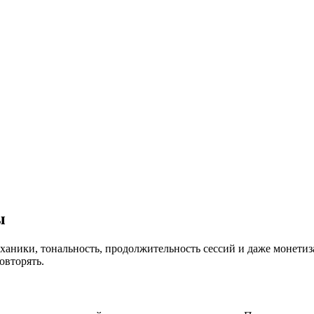
ы
аники, тональность, продолжительность сессий и даже монетиза
овторять.