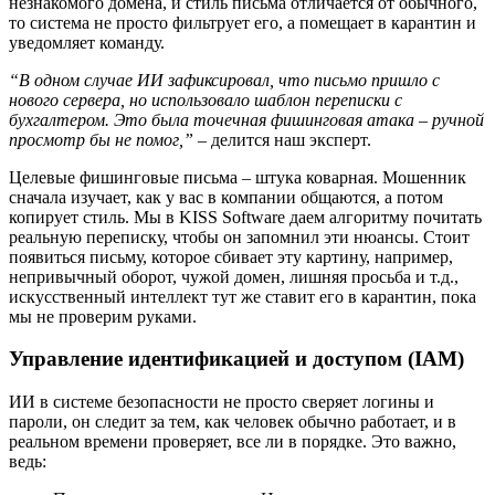
незнакомого домена, и стиль письма отличается от обычного,
то система не просто фильтрует его, а помещает в карантин и
уведомляет команду.
“В одном случае ИИ зафиксировал, что письмо пришло с
нового сервера, но использовало шаблон переписки с
бухгалтером. Это была точечная фишинговая атака – ручной
просмотр бы не помог,”
– делится наш эксперт.
Целевые фишинговые письма – штука коварная. Мошенник
сначала изучает, как у вас в компании общаются, а потом
копирует стиль. Мы в KISS Software даем алгоритму почитать
реальную переписку, чтобы он запомнил эти нюансы. Стоит
появиться письму, которое сбивает эту картину, например,
непривычный оборот, чужой домен, лишняя просьба и т.д.,
искусственный интеллект тут же ставит его в карантин, пока
мы не проверим руками.
Управление идентификацией и доступом (IAM)
ИИ в системе безопасности не просто сверяет логины и
пароли, он следит за тем, как человек обычно работает, и в
реальном времени проверяет, все ли в порядке. Это важно,
ведь: