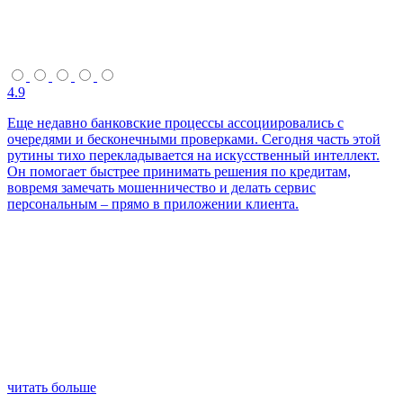
4.9
Еще недавно банковские процессы ассоциировались с
очередями и бесконечными проверками. Сегодня часть этой
рутины тихо перекладывается на искусственный интеллект.
Он помогает быстрее принимать решения по кредитам,
вовремя замечать мошенничество и делать сервис
персональным – прямо в приложении клиента.
читать больше