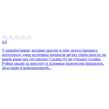
4.8
У разработчиков, которые заходят в тему искусственного
интеллекта, один из первых вопросов звучит очень просто: на
каком языке все это писать? Споры тут не утихают годами.
Python хвалят за простоту и огромное количество библиотек.
Java ценят в корпоративной...