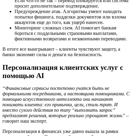
Если что-то не так – перевод блокируется или система
просит дополнительное подтверждение.
Предупреждение атак. Алгоритмы умеют находить
попытки фишинга, подделки документов или взлома
аккаунтов еще до того, как ущерб нанесен.
Мониторинг сложных схем. AI помогает банкам
бороться с поддельными страховыми выплатами,
фиктивными возвратами и незаконными переводами.
В итоге все выигрывают – клиенты чувствуют защиту, а
банки экономят силы и деньги на безопасность.
Персонализация клиентских услуг с
помощью AI
“Финансовые сервисы постепенно учатся быть не
формальными посредниками, а настоящими помощниками. С
помощью искусственного интеллекта они начинают
понимать клиента: его привычки, цели, стиль трат. И
вместо сухого действия по типу “выполнить запрос”
предлагают решения, которые реально упрощают жизнь”
–
говорит наш эксперт.
Персонализация в финансах уже давно вышла за рамки