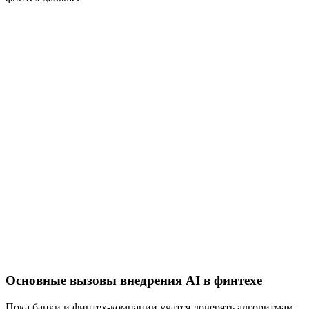
Основные вызовы внедрения AI в финтехе
Пока банки и финтех-компании учатся доверять алгоритмам,