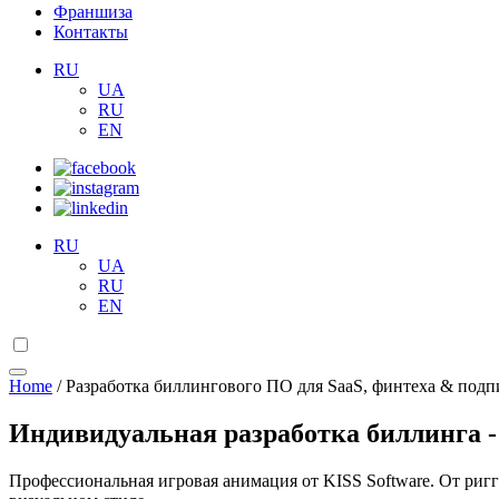
Франшиза
Контакты
RU
UA
RU
EN
RU
UA
RU
EN
Home
/
Разработка биллингового ПО для SaaS, финтеха & под
Индивидуальная разработка биллинга -
Профессиональная игровая анимация от KISS Software. От риг