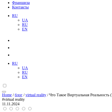
Франшиза
Контакты
RU
UA
RU
EN
RU
UA
RU
EN
Home
/
блог
/
virtual reality
/
Что Такое Виртуальная Реальность 
#virtual reality
11.11.2024