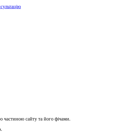
сультацію
ою частиною сайту та його фічами.
ю.