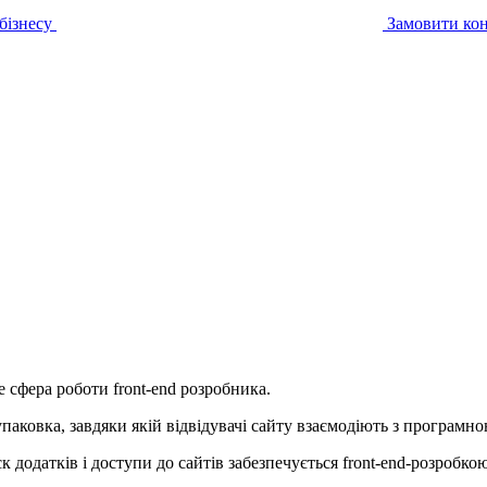
 бізнесу
Замовити кон
е сфера роботи front-end розробника.
упаковка, завдяки якій відвідувачі сайту взаємодіють з програмн
к додатків і доступи до сайтів забезпечується front-end-розробко