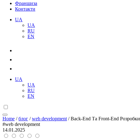
Франшиза
Контакти
UA
UA
RU
EN
UA
UA
RU
EN
Home
/
блог
/
web development
/
Back-End Та Front-End Розробки
#web development
14.01.2025