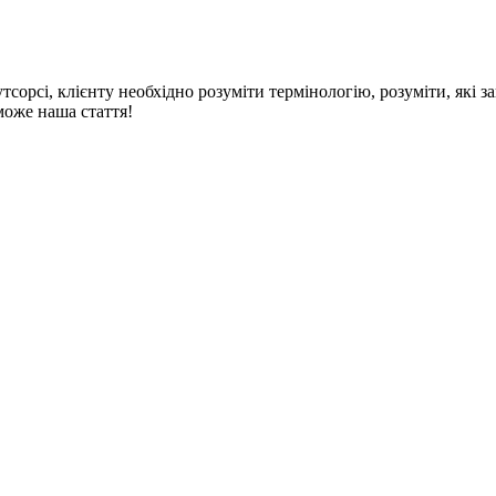
тсорсі, клієнту необхідно розуміти термінологію, розуміти, які зав
може наша стаття!