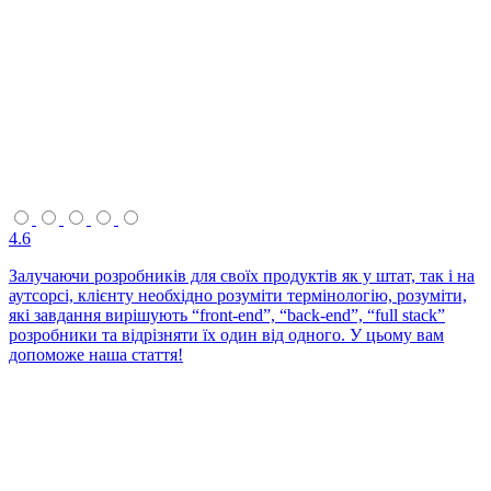
4.6
Залучаючи розробників для своїх продуктів як у штат, так і на
аутсорсі, клієнту необхідно розуміти термінологію, розуміти,
які завдання вирішують “front-end”, “back-end”, “full stack”
розробники та відрізняти їх один від одного. У цьому вам
допоможе наша стаття!