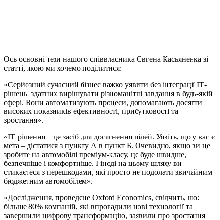
Ось основні тези нашого співвласника Євгена Касьяненка зі
статті, якою ми хочемо поділитися:
«Серйозний сучасний бізнес важко уявити без інтеграції ІТ-
рішень, здатних вирішувати різноманітні завдання в будь-якій
сфері. Вони автоматизують процеси, допомагають досягти
високих показників ефективності, прибутковості та
зростання».
«ІТ-рішення – це засіб для досягнення цілей. Уявіть, що у вас є
мета – дістатися з пункту А в пункт Б. Очевидно, якщо ви це
зробите на автомобілі преміум-класу, це буде швидше,
безпечніше і комфортніше. І іноді на цьому шляху ви
стикаєтеся з перешкодами, які просто не подолати звичайним
бюджетним автомобілем».
«Дослідження, проведене Oxford Economics, свідчить, що:
більше 80% компаній, які впровадили нові технології та
завершили цифрову трансформацію, заявили про зростання