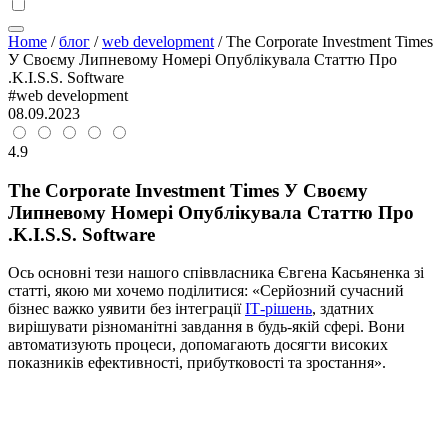
Home
/
блог
/
web development
/
The Corporate Investment Times
У Своєму Липневому Номері Опублікувала Статтю Про
.K.I.S.S. Software
#web development
08.09.2023
4.9
The Corporate Investment Times У Своєму
Липневому Номері Опублікувала Статтю Про
.K.I.S.S. Software
Ось основні тези нашого співвласника Євгена Касьяненка зі
статті, якою ми хочемо поділитися: «Серйозний сучасний
бізнес важко уявити без інтеграції
ІТ-рішень
, здатних
вирішувати різноманітні завдання в будь-якій сфері. Вони
автоматизують процеси, допомагають досягти високих
показників ефективності, прибутковості та зростання».