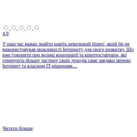
4.9
У наш час важко знайти навіть невеликий бізнес, який би не
використовував можливості Інтернету для свого розвитку. Що
вже говорити про великі корпорації та криптостартапи, які
генерують більшу частину своїх доходів саме завдяки мережі
Інтернет та власним IT-рішенням....
Читати більше