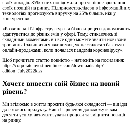
своїх доходів. 85% з них повідомили про успішне зростання
своїх позицій на ринку. Підприємства-лідери в інформаційних
технологіях прогнозують виручку на 25% більше, ніж у
конкурентів».
«Розвинена ІТ-інфраструктура та бізнес-процеси допомагають
адаптуватися до різних змін у сфері. Тому, стикаючись зі
складними моментами, ви все одно можете знайти нові зони
зростання і залишитися «живими», як це сталося з багатьма
онлайн-продажами, коли почалася пандемія коронавірусу».
Щоб прочитати статтю повністю – натисніть на посилання:
https://corporateinvestmenttimes.com/downloads.php?
edition=July2022kiss
Хочете вивести свій бізнес на новий
рівень?
Ми втілюємо в життя проєкти будь-якої складності — від ідеї
до готового продукту. Наші IT-рішення допоможуть вам
досягти успіху, автоматизувати процеси та зміцнити позиції
на ринку.