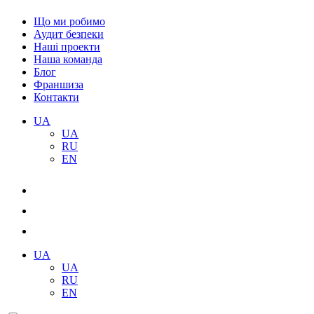
Що ми робимо
Аудит безпеки
Наші проекти
Наша команда
Блог
Франшиза
Контакти
UA
UA
RU
EN
UA
UA
RU
EN