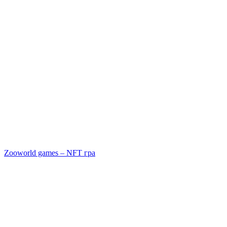
Zooworld games – NFT гра