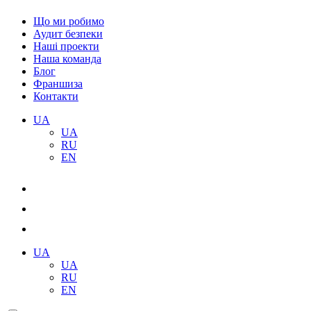
Що ми робимо
Аудит безпеки
Наші проекти
Наша команда
Блог
Франшиза
Контакти
UA
UA
RU
EN
UA
UA
RU
EN