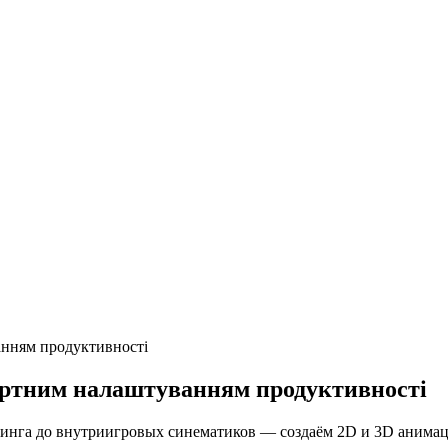
анням продуктивності
ертним налаштуванням продуктивності
гинга до внутриигровых синематиков — создаём 2D и 3D анимац