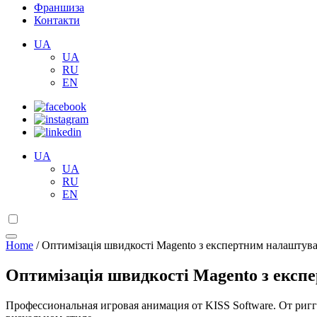
Франшиза
Контакти
UA
UA
RU
EN
UA
UA
RU
EN
Home
/
Оптимізація швидкості Magento з експертним налаштув
Оптимізація швидкості Magento з експ
Профессиональная игровая анимация от KISS Software. От риг