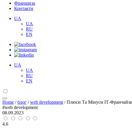
Франшиза
Контакти
UA
UA
RU
EN
UA
UA
RU
EN
Home
/
блог
/
web development
/
Плюси Та Мінуси ІТ-Франчайз
#web development
08.09.2023
4.6