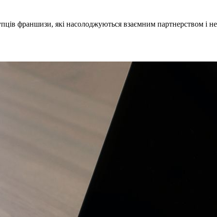
купців франшизи, які насолоджуються взаємним партнерством і н