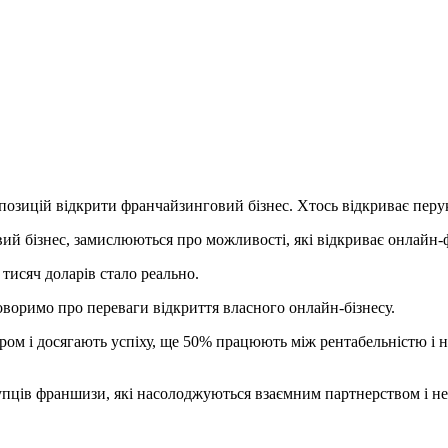
позицій відкрити франчайзинговий бізнес. Хтось відкриває перу
ий бізнес, замислюються про можливості, які відкриває онлайн-
 тисяч доларів стало реально.
оворимо про переваги відкриття власного онлайн-бізнесу.
ром і досягають успіху, ще 50% працюють між рентабельністю і 
купців франшизи, які насолоджуються взаємним партнерством і н