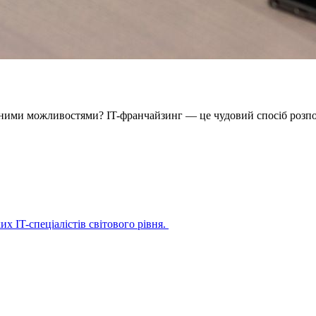
ьними можливостями? IT-франчайзинг — це чудовий спосіб розпоч
х IT-спеціалістів світового рівня.