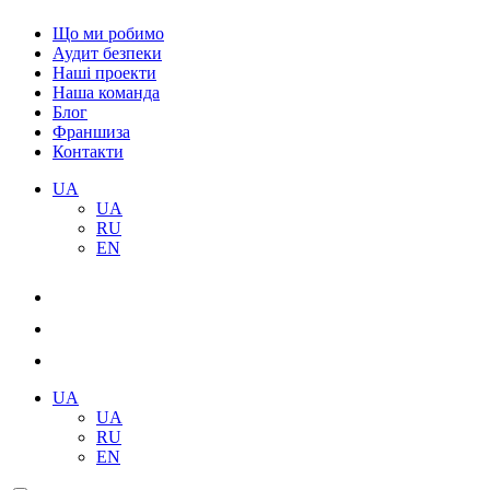
Що ми робимо
Аудит безпеки
Наші проекти
Наша команда
Блог
Франшиза
Контакти
UA
UA
RU
EN
UA
UA
RU
EN