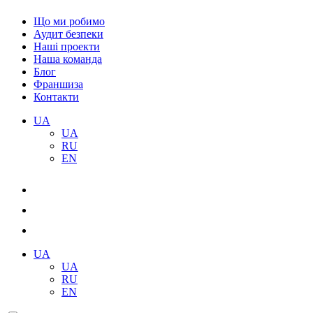
Що ми робимо
Аудит безпеки
Наші проекти
Наша команда
Блог
Франшиза
Контакти
UA
UA
RU
EN
UA
UA
RU
EN