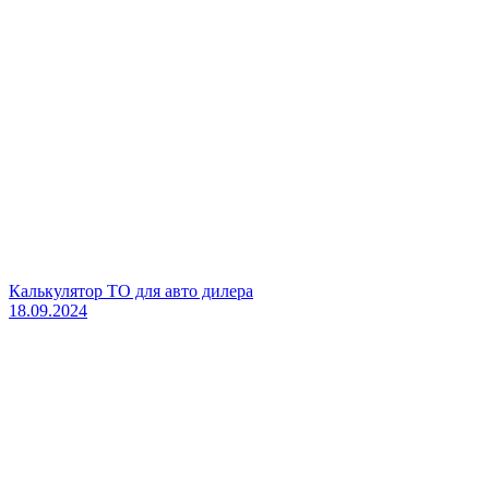
Калькулятор ТО для авто дилера
18.09.2024