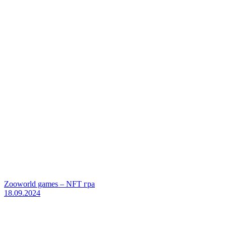
Zooworld games – NFT гра
18.09.2024