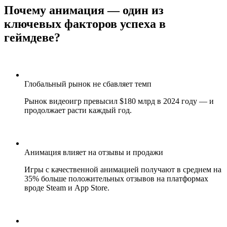
Почему анимация — один из
ключевых факторов успеха в
геймдеве?
Глобальный рынок не сбавляет темп
Рынок видеоигр превысил $180 млрд в 2024 году — и
продолжает расти каждый год.
Анимация влияет на отзывы и продажи
Игры с качественной анимацией получают в среднем на
35% больше положительных отзывов на платформах
вроде Steam и App Store.