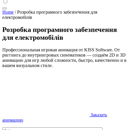
Home
/
Розробка програмного забезпечення для
електромобілів
Розробка програмного забезпечення
для електромобілів
Профессиональная игровая анимация от KISS Software. От
риггинга до внутриигровых синематиков — создаём 2D и 3D
анимацию для игр любой сложности, быстро, качественно и в
вашем визуальном стиле.
Заказать
анимацию