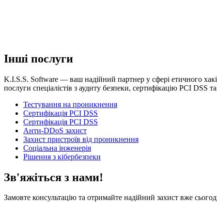
Інші послуги
K.I.S.S. Software — ваш надійний партнер у сфері етичного хак
послуги спеціалістів з аудиту безпеки, сертифікацію PCI DSS т
Тестування на проникнення
Сертифікація PCI DSS
Сертифікація PCI DSS
Анти-DDoS захист
Захист пристроїв від проникнення
Соціальна інженерія
Рішення з кібербезпеки
Зв'яжіться з нами!
Замовте консультацію та отримайте надійний захист вже сьогод