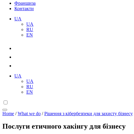
Франшиза
Контакти
UA
UA
RU
EN
UA
UA
RU
EN
Home
/
What we do
/
Рішення з кібербезпеки для захисту бізнесу
Послуги етичного хакінгу для бізнесу