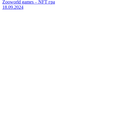
Zooworld games – NFT гра
18.09.2024