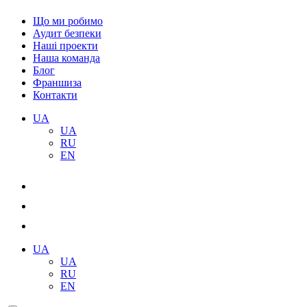
Що ми робимо
Аудит безпеки
Наші проекти
Наша команда
Блог
Франшиза
Контакти
UA
UA
RU
EN
UA
UA
RU
EN