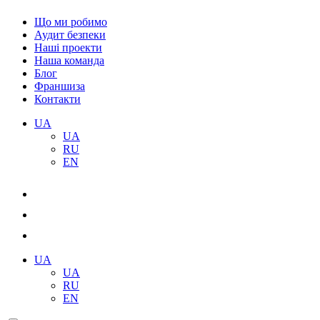
Що ми робимо
Аудит безпеки
Наші проекти
Наша команда
Блог
Франшиза
Контакти
UA
UA
RU
EN
UA
UA
RU
EN