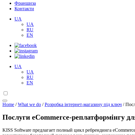
Франшиза
Контакти
UA
UA
RU
EN
UA
UA
RU
EN
Home
/
What we do
/
Розробка інтернет-магазину під ключ
/
Посл
Послуги eCommerce-реплатформінгу для 
KISS Software предлагает полный цикл ребрендинга eCommerc