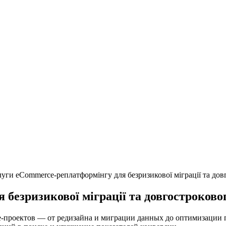
уги eCommerce-реплатформінгу для безризикової міграції та дов
безризикової міграції та довгостроково
e-проектов — от редизайна и миграции данных до оптимизации 