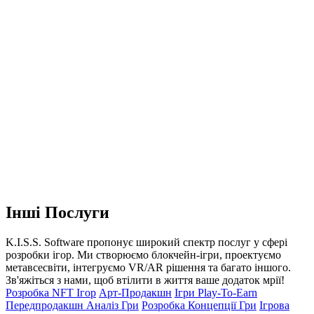
Інші Послуги
K.I.S.S. Software пропонує широкий спектр послуг у сфері
розробки ігор. Ми створюємо блокчейн-ігри, проектуємо
метавсесвіти, інтегруємо VR/AR рішення та багато іншого.
Зв'яжіться з нами, щоб втілити в життя ваше додаток мрії!
Розробка NFT Ігор
Арт-Продакшн
Ігри Play-To-Earn
Передпродакшн Аналіз Гри
Розробка Концепції Гри
Ігрова