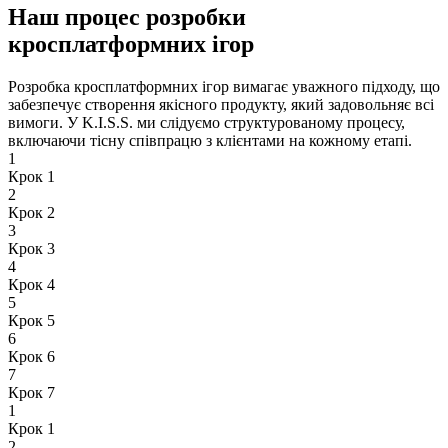
Наш процес розробки
кросплатформних ігор
Розробка кросплатформних ігор вимагає уважного підходу, що
забезпечує створення якісного продукту, який задовольняє всі
вимоги. У K.I.S.S. ми слідуємо структурованому процесу,
включаючи тісну співпрацю з клієнтами на кожному етапі.
1
Крок 1
2
Крок 2
3
Крок 3
4
Крок 4
5
Крок 5
6
Крок 6
7
Крок 7
1
Крок 1
2