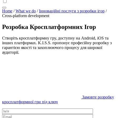
Home
/
What we do
/
Інноваційні послуги з розробки ігор
/
Cross-platform development
Розробка Кросплатформних Ігор
Створіть кросплатформну гру, доступну на Android, iOS та
інших платформах. K.I.S.S. пропонує професійну розробку з
гарантією якості та захоплюючого процесу для широкої
аудиторії.
Замовте розробку
кросплатформної гри під ключ