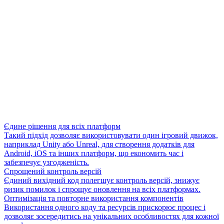
Єдине рішення для всіх платформ
Такий підхід дозволяє використовувати один ігровий движок,
наприклад Unity або Unreal, для створення додатків для
Android, iOS та інших платформ, що економить час і
забезпечує узгодженість.
Спрощений контроль версій
Єдиний вихідний код полегшує контроль версій, знижує
ризик помилок і спрощує оновлення на всіх платформах.
Оптимізація та повторне використання компонентів
Використання одного коду та ресурсів прискорює процес і
дозволяє зосередитись на унікальних особливостях для кожної