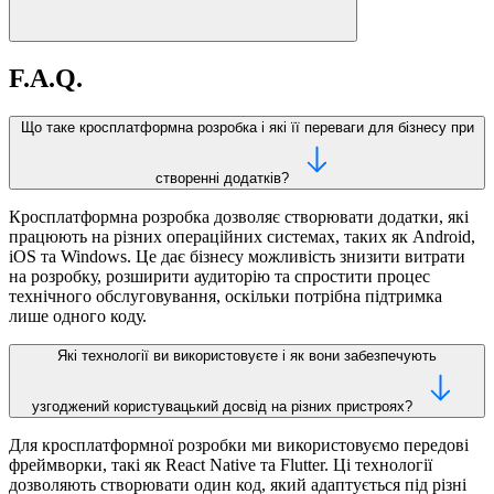
F.A.Q.
Що таке кросплатформна розробка і які її переваги для бізнесу при
створенні додатків?
Кросплатформна розробка дозволяє створювати додатки, які
працюють на різних операційних системах, таких як Android,
iOS та Windows. Це дає бізнесу можливість знизити витрати
на розробку, розширити аудиторію та спростити процес
технічного обслуговування, оскільки потрібна підтримка
лише одного коду.
Які технології ви використовуєте і як вони забезпечують
узгоджений користувацький досвід на різних пристроях?
Для кросплатформної розробки ми використовуємо передові
фреймворки, такі як React Native та Flutter. Ці технології
дозволяють створювати один код, який адаптується під різні