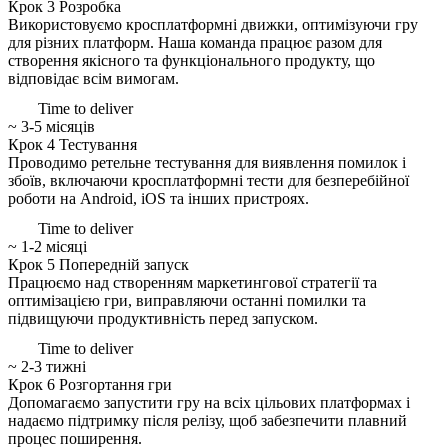
Крок 3
Розробка
Використовуємо кросплатформні движки, оптимізуючи гру
для різних платформ. Наша команда працює разом для
створення якісного та функціонального продукту, що
відповідає всім вимогам.
Time to deliver
~ 3-5 місяців
Крок 4
Тестування
Проводимо ретельне тестування для виявлення помилок і
збоїв, включаючи кросплатформні тести для безперебійної
роботи на Android, iOS та інших пристроях.
Time to deliver
~ 1-2 місяці
Крок 5
Попередній запуск
Працюємо над створенням маркетингової стратегії та
оптимізацією гри, виправляючи останні помилки та
підвищуючи продуктивність перед запуском.
Time to deliver
~ 2-3 тижні
Крок 6
Розгортання гри
Допомагаємо запустити гру на всіх цільових платформах і
надаємо підтримку після релізу, щоб забезпечити плавний
процес поширення.