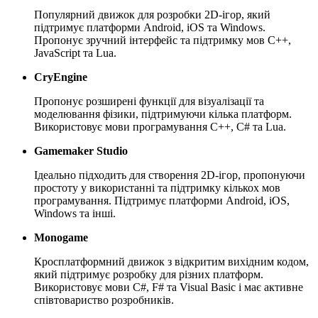
Популярний движок для розробки 2D-ігор, який
підтримує платформи Android, iOS та Windows.
Пропонує зручний інтерфейс та підтримку мов C++,
JavaScript та Lua.
CryEngine
Пропонує розширені функції для візуалізації та
моделювання фізики, підтримуючи кілька платформ.
Використовує мови програмування C++, C# та Lua.
Gamemaker Studio
Ідеально підходить для створення 2D-ігор, пропонуючи
простоту у використанні та підтримку кількох мов
програмування. Підтримує платформи Android, iOS,
Windows та інші.
Monogame
Кросплатформний движок з відкритим вихідним кодом,
який підтримує розробку для різних платформ.
Використовує мови C#, F# та Visual Basic і має активне
співтовариство розробників.