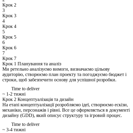
Крок 2
3
Крок 3
4
Крок 4
5
Крок 5
6
Крок 6
7
Крок 7
Крок 1
Планування та аналіз
Ми ретельно аналізуємо вимоги, визначаємо цільову
аудиторію, створюємо план проекту та погоджуємо бюджет і
строки, щоб забезпечити основу для успішної розробки.
Time to deliver
~ 1-2 тижні
Крок 2
Концептуалізація та дизайн
На етапі концептуалізації розробляємо ідеї, створюємо ескізи,
механіки, персонажів і рівні. Все це оформляється в документі
дизайну (GDD), який описує структуру та ігровий процес.
Time to deliver
~ 3-4 тижні