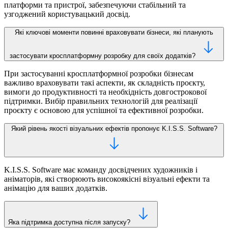
платформи та пристрої, забезпечуючи стабільний та
узгоджений користувацький досвід.
Які ключові моменти повинні враховувати бізнеси, які планують
застосувати кросплатформну розробку для своїх додатків?
При застосуванні кросплатформної розробки бізнесам
важливо враховувати такі аспекти, як складність проєкту,
вимоги до продуктивності та необхідність довгострокової
підтримки. Вибір правильних технологій для реалізації
проєкту є основою для успішної та ефективної розробки.
Який рівень якості візуальних ефектів пропонує K.I.S.S. Software?
K.I.S.S. Software має команду досвідчених художників і
аніматорів, які створюють високоякісні візуальні ефекти та
анімацію для ваших додатків.
Яка підтримка доступна після запуску?