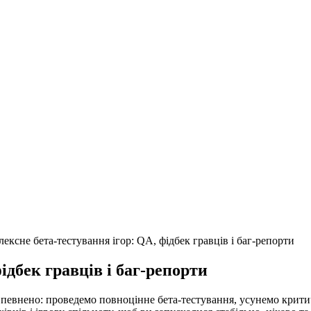
ексне бета-тестування ігор: QA, фідбек гравців і баг-репорти
ідбек гравців і баг-репорти
певнено: проведемо повноцінне бета-тестування, усунемо критич