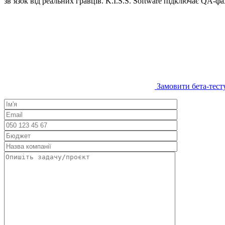
звʼязок від реальних гравців. K.I.S.S. Software підключає QA-фа
Замовити бета-тест