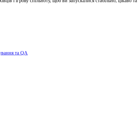
хівців і ігрову спільноту, щоб ви запускалися стабільно, цікаво 
ування та QA