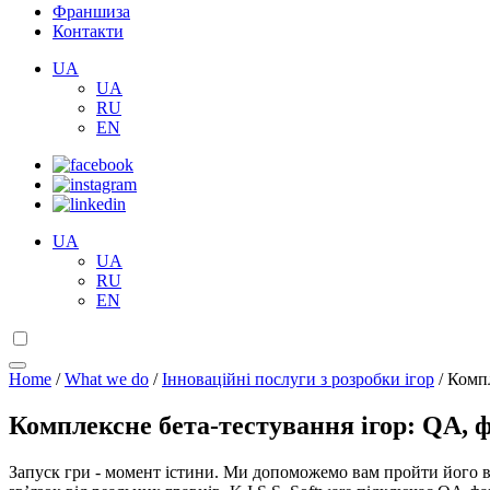
Франшиза
Контакти
UA
UA
RU
EN
UA
UA
RU
EN
Home
/
What we do
/
Інноваційні послуги з розробки ігор
/
Компл
Комплексне бета-тестування ігор: QA, ф
Запуск гри - момент істини. Ми допоможемо вам пройти його в