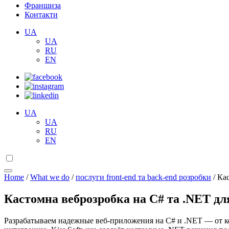
Франшиза
Контакти
UA
UA
RU
EN
UA
UA
RU
EN
Home
/
What we do
/
послуги front-end та back-end розробки
/
Кас
Кастомна веброзробка на C# та .NET дл
Разрабатываем надежные веб-приложения на C# и .NET — от к