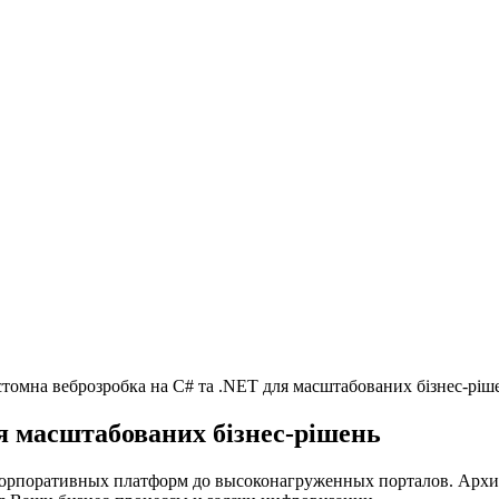
томна веброзробка на C# та .NET для масштабованих бізнес-ріш
я масштабованих бізнес-рішень
орпоративных платформ до высоконагруженных порталов. Архите