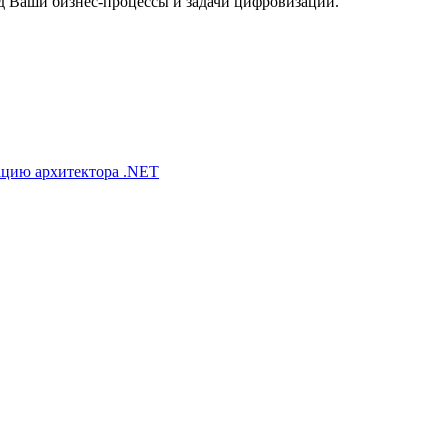
од Ваши бизнес-процессы и задачи цифровизации.
ацию архитектора .NET