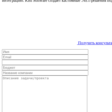
интеграцию. Kiss Software создаёт кастомные .NET-решения п
Получить консульт