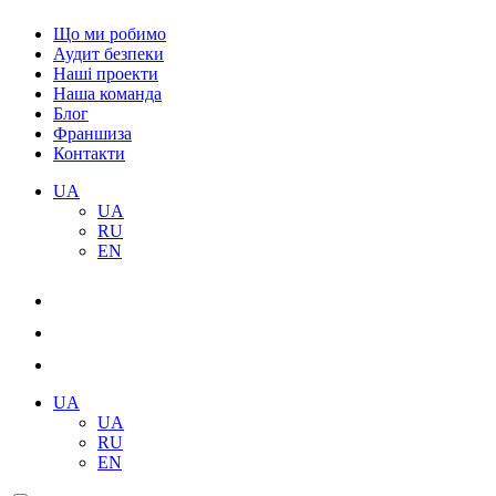
Що ми робимо
Аудит безпеки
Наші проекти
Наша команда
Блог
Франшиза
Контакти
UA
UA
RU
EN
UA
UA
RU
EN