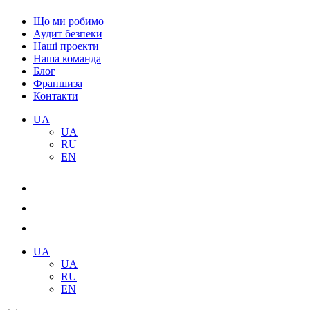
Що ми робимо
Аудит безпеки
Наші проекти
Наша команда
Блог
Франшиза
Контакти
UA
UA
RU
EN
UA
UA
RU
EN