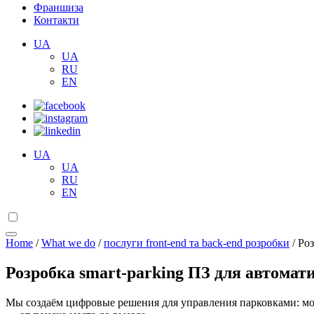
Франшиза
Контакти
UA
UA
RU
EN
UA
UA
RU
EN
Home
/
What we do
/
послуги front-end та back-end розробки
/
Роз
Розробка smart-parking ПЗ для автомати
Мы создаём цифровые решения для управления парковками: моб