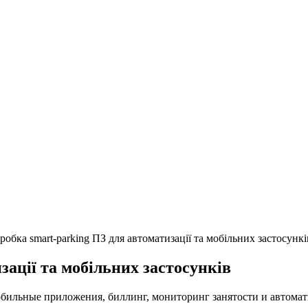
робка smart-parking ПЗ для автоматизації та мобільних застосункі
зації та мобільних застосунків
ильные приложения, биллинг, мониторинг занятости и автоматич