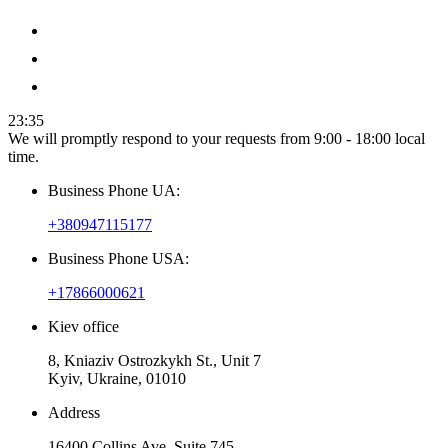
23:35
We will promptly respond to your requests from 9:00 - 18:00 local
time.
Business Phone UA:
+380947115177
Business Phone USA:
+17866000621
Kiev office
8, Kniaziv Ostrozkykh St., Unit 7
Kyiv, Ukraine, 01010
Address
16400 Collins Ave. Suite 745 ,