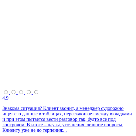
4.9
Знакома ситуация? Клиент звонит, а менеджер судорожно
ищет его данные в таблицах, перескакивает между вкладками
и при этом пытается вести разговор так, будто все под
контролем. В итоге – паузы, уточнения, лишние вопросы.
Клиенту уже не до терпения:...