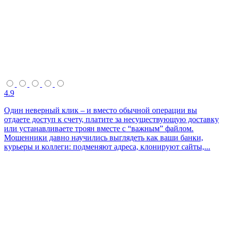
4.9
Один неверный клик – и вместо обычной операции вы
отдаете доступ к счету, платите за несуществующую доставку
или устанавливаете троян вместе с “важным” файлом.
Мошенники давно научились выглядеть как ваши банки,
курьеры и коллеги: подменяют адреса, клонируют сайты,...