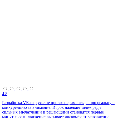
4.8
Разработка VR-игр уже не про эксперименты, а про реальную
конкуренцию за внимание. Игрок надевает шлем ради
сильных впечатлений и решающими становятся первые
минуты: если движение вызывает дискомфорт, управление