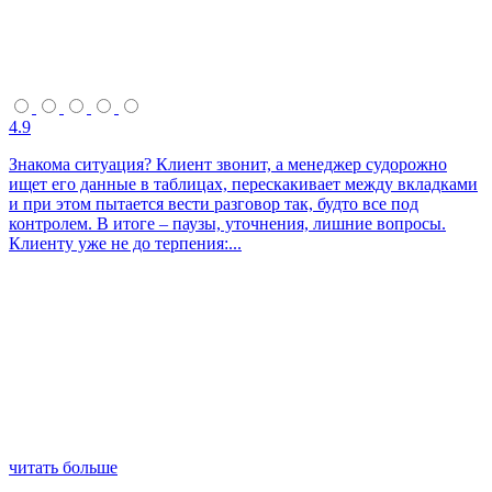
4.9
Знакома ситуация? Клиент звонит, а менеджер судорожно
ищет его данные в таблицах, перескакивает между вкладками
и при этом пытается вести разговор так, будто все под
контролем. В итоге – паузы, уточнения, лишние вопросы.
Клиенту уже не до терпения:...
читать больше