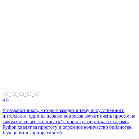
4.8
У разработчиков, которые заходят в тему искусственного
интеллекта, один из первых вопросов звучит очень просто: на
каком языке все это писать? Споры тут не утихают годами.
Python хвалят за простоту и огромное количество библиотек.
Java ценят в корпоративной...