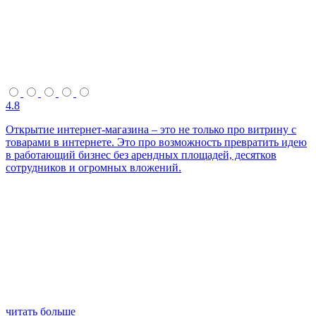
4.8
Открытие интернет-магазина – это не только про витрину с
товарами в интернете. Это про возможность превратить идею
в работающий бизнес без арендных площадей, десятков
сотрудников и огромных вложений.
читать больше