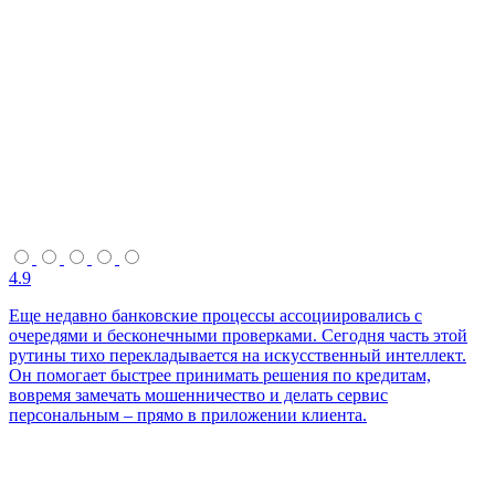
4.9
Еще недавно банковские процессы ассоциировались с
очередями и бесконечными проверками. Сегодня часть этой
рутины тихо перекладывается на искусственный интеллект.
Он помогает быстрее принимать решения по кредитам,
вовремя замечать мошенничество и делать сервис
персональным – прямо в приложении клиента.