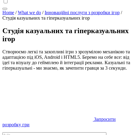
Home
/
What we do
/
Інноваційні послуги з розробки ігор
/
Студія казуальних та гіперказуальних ігор
Студія казуальних та гіперказуальних
ігор
Створюємо легкі та захопливі ігри з зрозумілою механікою та
адаптацією під iOS, Android і HTML5. Беремо на себе все: від
ідеї та візуалу до геймплею й інтеграції реклами. Казуальні та
гіперказуальні - ми знаємо, як зачепити гравця за 3 секунди.
Запросити
розробку гри