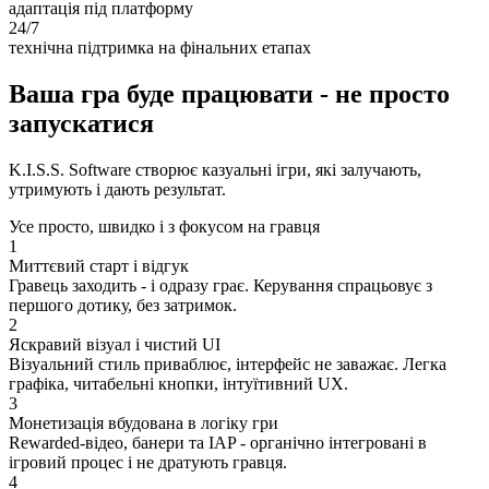
адаптація під платформу
24/7
технічна підтримка на фінальних етапах
Ваша гра буде працювати - не просто
запускатися
K.I.S.S. Software створює казуальні ігри, які залучають,
утримують і дають результат.
Усе просто, швидко і з фокусом на гравця
1
Миттєвий старт і відгук
Гравець заходить - і одразу грає. Керування спрацьовує з
першого дотику, без затримок.
2
Яскравий візуал і чистий UI
Візуальний стиль приваблює, інтерфейс не заважає. Легка
графіка, читабельні кнопки, інтуїтивний UX.
3
Монетизація вбудована в логіку гри
Rewarded-відео, банери та IAP - органічно інтегровані в
ігровий процес і не дратують гравця.
4